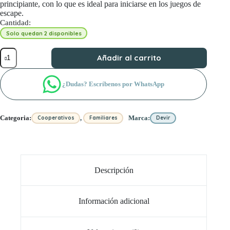
principiante, con lo que es ideal para iniciarse en los juegos de
escape.
Cantidad:
Solo quedan 2 disponibles
EXIT:
Añadir al carrito
EL
SEÑOR
DE
¿Dudas? Escríbenos por WhatsApp
LOS
ANILLOS
-
SOMBRAS
,
Categoria:
Marca:
Cooperativos
Familiares
Devir
SOBRE
LA
TIERRA
MEDIA
cantidad
Descripción
Información adicional