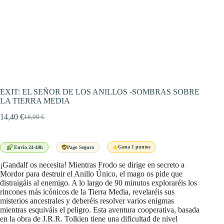
EXIT: EL SEÑOR DE LOS ANILLOS -SOMBRAS SOBRE
LA TIERRA MEDIA
14,40
€
16,00
€
El
El
precio
precio
original
actual
era:
es:
Gana 1 puntos
Envío 24-48h
Pago Seguro
16,00 €.
14,40 €.
¡Gandalf os necesita! Mientras Frodo se dirige en secreto a
Mordor para destruir el Anillo Único, el mago os pide que
distraigáis al enemigo. A lo largo de 90 minutos exploraréis los
rincones más icónicos de la Tierra Media, revelaréis sus
misterios ancestrales y deberéis resolver varios enigmas
mientras esquiváis el peligro. Esta aventura cooperativa, basada
en la obra de J.R.R. Tolkien tiene una dificultad de nivel