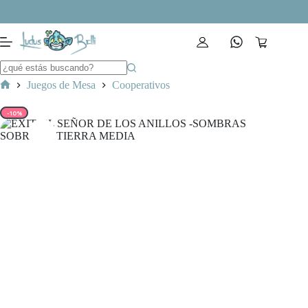
Saltar
al
contenido
Carro
de
compra
Juegos de Mesa
Cooperativos
Inicio
-10%