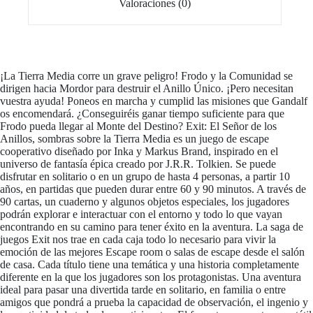
Valoraciones (0)
¡La Tierra Media corre un grave peligro! Frodo y la Comunidad se
dirigen hacia Mordor para destruir el Anillo Único. ¡Pero necesitan
vuestra ayuda! Poneos en marcha y cumplid las misiones que Gandalf
os encomendará. ¿Conseguiréis ganar tiempo suficiente para que
Frodo pueda llegar al Monte del Destino? Exit: El Señor de los
Anillos, sombras sobre la Tierra Media es un juego de escape
cooperativo diseñado por Inka y Markus Brand, inspirado en el
universo de fantasía épica creado por J.R.R. Tolkien. Se puede
disfrutar en solitario o en un grupo de hasta 4 personas, a partir 10
años, en partidas que pueden durar entre 60 y 90 minutos. A través de
90 cartas, un cuaderno y algunos objetos especiales, los jugadores
podrán explorar e interactuar con el entorno y todo lo que vayan
encontrando en su camino para tener éxito en la aventura. La saga de
juegos Exit nos trae en cada caja todo lo necesario para vivir la
emoción de las mejores Escape room o salas de escape desde el salón
de casa. Cada título tiene una temática y una historia completamente
diferente en la que los jugadores son los protagonistas. Una aventura
ideal para pasar una divertida tarde en solitario, en familia o entre
amigos que pondrá a prueba la capacidad de observación, el ingenio y