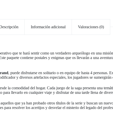
Descripción
Información adicional
Valoraciones (0)
rativo que te hará sentir como un verdadero arqueólogo en una misión s
 Este paquete contiene postales y enigmas que os llevarán a una aventur
Brand
, puede disfrutarse en solitario o en equipo de hasta 4 personas. E
dificador y diversos artefactos especiales, los jugadores se sumergirán
sde la comodidad del hogar. Cada juego de la saga presenta una temátic
ara llevarlo en cualquier viaje y disfrutar de una tarde llena de diversi
a aquellos que ya han probado otros títulos de la serie y buscan un nuevo
ara resolver los acertijos y desvelar el misterio del legado del profeso