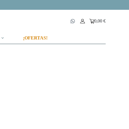
0,00
€
Carro
de
compra
¡OFERTAS!