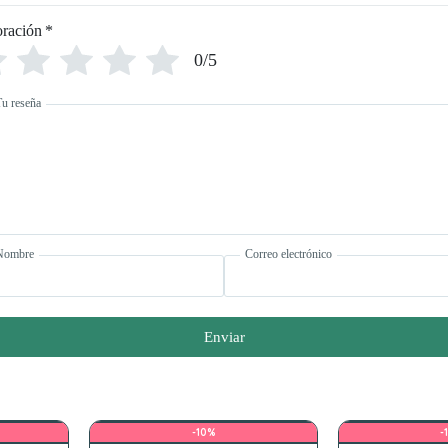
oración
*
0/5
Tu reseña
Nombre
Correo electrónico
Enviar
-10%
-