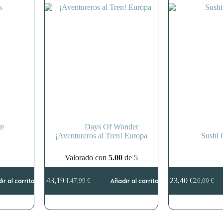
te
Days Of Wonder
¡Aventureros al Tren! Europa
Sushi 
Valorado con
5.00
de 5
43,19
€
23,40
€
ir al carrito
47,99
€
Añadir al carrito
26,00
€
El
El
El
El
precio
precio
precio
precio
original
actual
original
actual
era:
es:
era:
es:
47,99 €.
43,19 €.
26,00 €.
23,40 €.