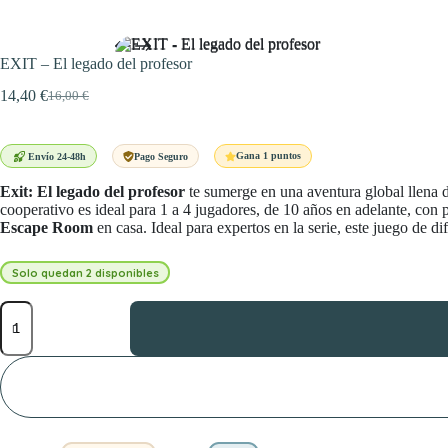
EXIT – El legado del profesor
14,40
€
16,00
€
El
El
precio
precio
original
actual
era:
es:
Gana 1 puntos
Envío 24-48h
Pago Seguro
16,00 €.
14,40 €.
Exit: El legado del profesor
te sumerge en una aventura global llena 
cooperativo es ideal para 1 a 4 jugadores, de 10 años en adelante, con 
Escape Room
en casa. Ideal para expertos en la serie, este juego de di
Solo quedan 2 disponibles
EXIT
-
El
legado
del
profesor
cantidad