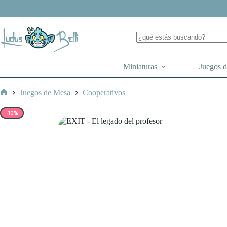
Saltar
al
contenido
Miniaturas
Juegos 
Juegos de Mesa
Cooperativos
Inicio
-10%