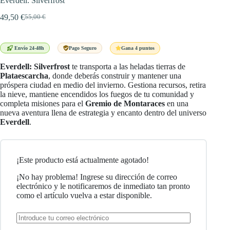
Everdell: Silverfrost
49,50
€
55,00
€
El
El
precio
precio
original
actual
era:
es:
Gana 4 puntos
Envío 24-48h
Pago Seguro
55,00 €.
49,50 €.
Everdell: Silverfrost
te transporta a las heladas tierras de
Plataescarcha
, donde deberás construir y mantener una
próspera ciudad en medio del invierno. Gestiona recursos, retira
la nieve, mantiene encendidos los fuegos de tu comunidad y
completa misiones para el
Gremio de Montaraces
en una
nueva aventura llena de estrategia y encanto dentro del universo
Everdell
.
¡Este producto está actualmente agotado!
¡No hay problema! Ingrese su dirección de correo
electrónico y le notificaremos de inmediato tan pronto
como el artículo vuelva a estar disponible.