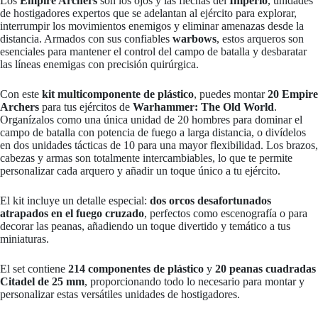
Los
Empire Archers
son los ojos y las flechas del
Imperio
, unidades
de hostigadores expertos que se adelantan al ejército para explorar,
interrumpir los movimientos enemigos y eliminar amenazas desde la
distancia. Armados con sus confiables
warbows
, estos arqueros son
esenciales para mantener el control del campo de batalla y desbaratar
las líneas enemigas con precisión quirúrgica.
Con este
kit multicomponente de plástico
, puedes montar
20 Empire
Archers
para tus ejércitos de
Warhammer: The Old World
.
Organízalos como una única unidad de 20 hombres para dominar el
campo de batalla con potencia de fuego a larga distancia, o divídelos
en dos unidades tácticas de 10 para una mayor flexibilidad. Los brazos,
cabezas y armas son totalmente intercambiables, lo que te permite
personalizar cada arquero y añadir un toque único a tu ejército.
El kit incluye un detalle especial:
dos orcos desafortunados
atrapados en el fuego cruzado
, perfectos como escenografía o para
decorar las peanas, añadiendo un toque divertido y temático a tus
miniaturas.
El set contiene
214 componentes de plástico
y
20 peanas cuadradas
Citadel de 25 mm
, proporcionando todo lo necesario para montar y
personalizar estas versátiles unidades de hostigadores.