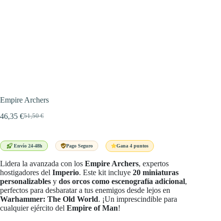
Empire Archers
46,35
€
51,50
€
El
El
precio
precio
original
actual
era:
es:
Gana 4 puntos
Envío 24-48h
Pago Seguro
51,50 €.
46,35 €.
Lidera la avanzada con los
Empire Archers
, expertos
hostigadores del
Imperio
. Este kit incluye
20 miniaturas
personalizables
y
dos orcos como escenografía adicional
,
perfectos para desbaratar a tus enemigos desde lejos en
Warhammer: The Old World
. ¡Un imprescindible para
cualquier ejército del
Empire of Man
!