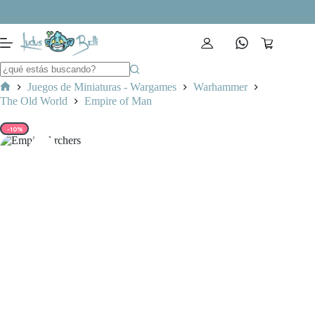
Saltar
al
contenido
Carro
de
compra
Juegos de Miniaturas - Wargames
Warhammer
Inicio
The Old World
Empire of Man
-10%