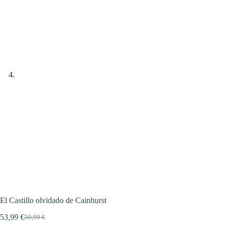
El Castillo olvidado de Cainhurst
53,99
€
59,99
€
El
El