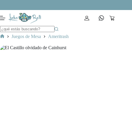
Saltar
al
contenido
Carro
de
compra
Juegos de Mesa
Ameritrash
Inicio