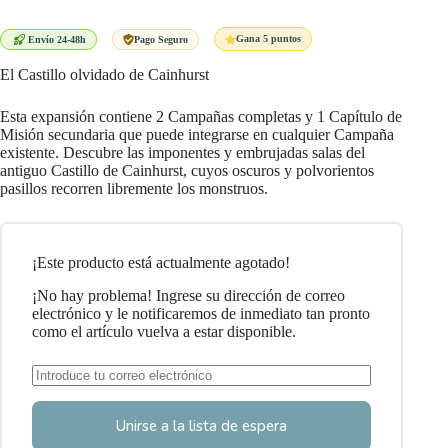
precio
precio
original
actual
era:
es:
Gana 5 puntos
Envío 24-48h
Pago Seguro
59,99 €.
53,99 €.
El Castillo olvidado de Cainhurst
Esta expansión contiene 2 Campañas completas y 1 Capítulo de
Misión secundaria que puede integrarse en cualquier Campaña
existente. Descubre las imponentes y embrujadas salas del
antiguo Castillo de Cainhurst, cuyos oscuros y polvorientos
pasillos recorren libremente los monstruos.
¡Este producto está actualmente agotado!
¡No hay problema! Ingrese su dirección de correo
electrónico y le notificaremos de inmediato tan pronto
como el artículo vuelva a estar disponible.
Unirse a la lista de espera