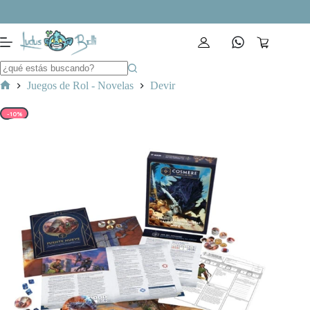
Saltar
al
contenido
Carro
de
compra
Juegos de Rol - Novelas
Devir
Inicio
-10%