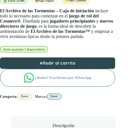
era:
es:
Gana 2 puntos
Envío 24-48h
Pago Seguro
29,99 €.
26,99 €.
El Archivo de las Tormentas – Caja de iniciación
incluye
todo lo necesario para comenzar en el
juego de rol del
Cosmere®
. Diseñada para
jugadores principiantes
y
nuevos
directores de juego
, es la forma ideal de descubrir la
ambientación de
El Archivo de las Tormentas™
y empezar a
vivir aventuras épicas desde la primera partida.
Solo quedan 1 disponibles
Añadir al carrito
¿Dudas? Escríbenos por WhatsApp
Categoria:
Marca:
Devir
Devir
Descripción