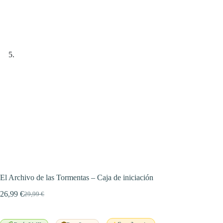
El Archivo de las Tormentas – Caja de iniciación
26,99
€
29,99
€
El
El
precio
precio
original
actual