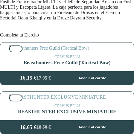
Fusil de Francotirador MULTI y el Jefe de Seguridad Arslan con Fusil
MULTI y Escopeta Ligera. La caja perfecta para los jugadores
haqqislamitas, o para crear un Fireteam de Drusos en el Ejército
Sectorial Qapu Khalqi y en la Druze Bayram Security.
Completa tu Ejercito
10%
CORVUS BELLI
Beasthunters Free Guild (Tactical Bow)
16,15
€
17,95
€
Añadir al carrito
El
El
precio
precio
original
actual
10%
era:
es:
17,95 €.
16,15 €.
CORVUS BELLI
BEASTHUNTER EXCLUSIVE MINIATURE
16,65
€
18,50
€
Añadir al carrito
El
El