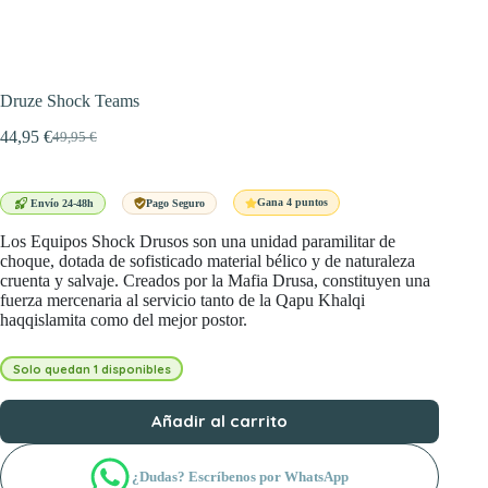
Druze Shock Teams
44,95
€
49,95
€
El
El
precio
precio
original
actual
era:
es:
Gana 4 puntos
Envío 24-48h
Pago Seguro
49,95 €.
44,95 €.
Los Equipos Shock Drusos son una unidad paramilitar de
choque, dotada de sofisticado material bélico y de naturaleza
cruenta y salvaje. Creados por la Mafia Drusa, constituyen una
fuerza mercenaria al servicio tanto de la Qapu Khalqi
haqqislamita como del mejor postor.
Solo quedan 1 disponibles
Añadir al carrito
¿Dudas? Escríbenos por WhatsApp