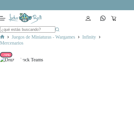
Saltar
al
contenido
Carro
de
compra
Juegos de Miniaturas - Wargames
Infinity
Inicio
Mercenarios
-10%