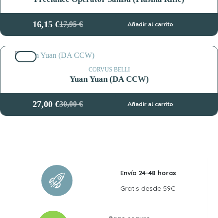
16,15
€
17,95
€
Añadir al carrito
El
El
precio
precio
original
actual
10%
era:
es:
17,95 €.
16,15 €.
CORVUS BELLI
Yuan Yuan (DA CCW)
27,00
€
30,00
€
Añadir al carrito
El
El
precio
precio
original
actual
era:
es:
30,00 €.
27,00 €.
Envío 24-48 horas
Gratis desde 59€