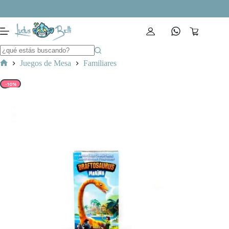
Saltar
al
contenido
Carro
de
compra
Juegos de Mesa
Familiares
Inicio
-10%