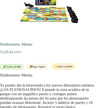
Draftosaurus: Marina
11,65
€
12,95
€
El
El
precio
precio
original
actual
era:
es:
Gana 1 puntos
Envío 24-48h
Pago Seguro
12,95 €.
11,65 €.
Draftosaurus: Marina
Ya puedes dar la bienvenida a los nuevos dinosaurios marinos:
¡LOS PLESIOSAURIOS! Expande la zona acuática de tu
parque con un magnífico puerto y consigue puntos
desbloqueando las presas del río para que los plesiosaurios
puedan avanzar libremente. Incluye 5 tableros de puerto y 10
meeples de plesiosaurio. Requiere el juego básico.