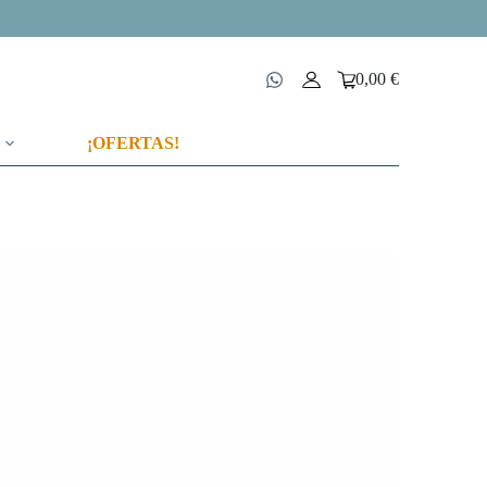
0,00
€
Carro
de
compra
¡OFERTAS!