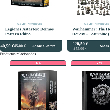
GAMES WORKSHOP
GAMES WORKSH
Legiones Astartes: Deimos
Warhammer: The H
Pattern Rhino
Heresy – Saturnine (
220,50
€
40,50
€
45,00
€
Añadir al carrito
Añadir 
El
El
El
El
245,00
€
precio
precio
precio
precio
Productos relacionados
original
actual
original
actual
era:
es:
era:
es:
-10%
-29%
45,00 €.
40,50 €.
245,00 €.
220,50 €.