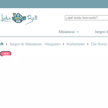
Saltar
al
contenido
Miniaturas
Juegos 
Juegos de Miniaturas - Wargames
Warhammer
The Horus
Inicio
-10%