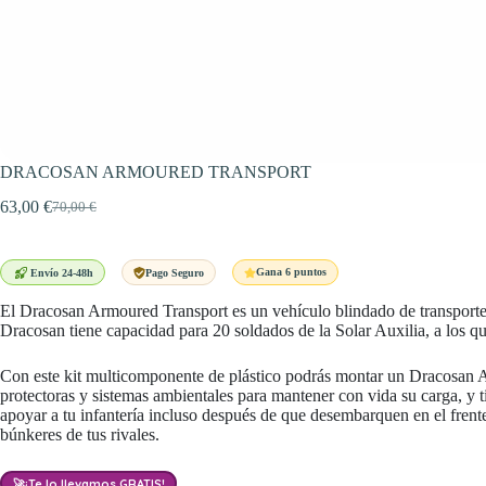
DRACOSAN ARMOURED TRANSPORT
63,00
€
70,00
€
El
El
precio
precio
original
actual
era:
es:
Gana 6 puntos
Envío 24-48h
Pago Seguro
70,00 €.
63,00 €.
El Dracosan Armoured Transport es un vehículo blindado de transporte d
Dracosan tiene capacidad para 20 soldados de la Solar Auxilia, a los 
Con este kit multicomponente de plástico podrás montar un Dracosan A
protectoras y sistemas ambientales para mantener con vida su carga, y 
apoyar a tu infantería incluso después de que desembarquen en el fren
búnkeres de tus rivales.
🚀
¡Te lo llevamos GRATIS!