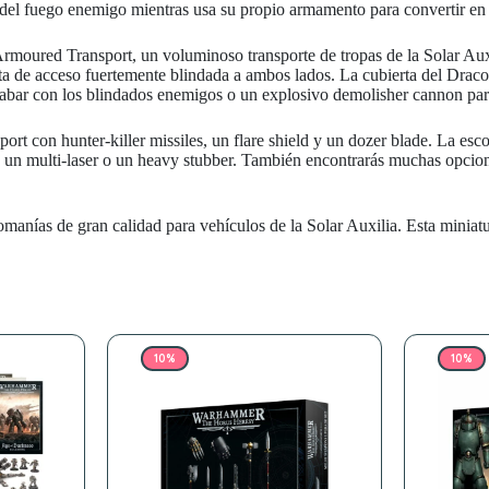
e del fuego enemigo mientras usa su propio armamento para convertir en
moured Transport, un voluminoso transporte de tropas de la Solar Auxi
ta de acceso fuertemente blindada a ambos lados. La cubierta del Dracos
bar con los blindados enemigos o un explosivo demolisher cannon para 
 con hunter-killer missiles, un flare shield y un dozer blade. La escot
, un multi-laser o un heavy stubber. También encontrarás muchas opcion
omanías de gran calidad para vehículos de la Solar Auxilia. Esta minia
10%
10%