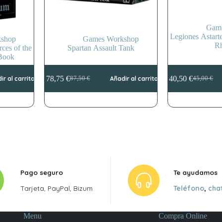
Gam
Legiones Astart
shop
Games Workshop
R
ces of the
Spartan Assault Tank
Book
78,75
€
40,50
€
ir al carrito
87,50
€
Añadir al carrito
45,00
€
El
El
El
El
precio
precio
precio
precio
original
actual
original
actual
era:
es:
era:
es:
87,50 €.
78,75 €.
45,00 €.
40,50 €.
Pago seguro
Te ayudamos
Tarjeta, PayPal, Bizum
Teléfono
,
cha
Menu
Compra Online