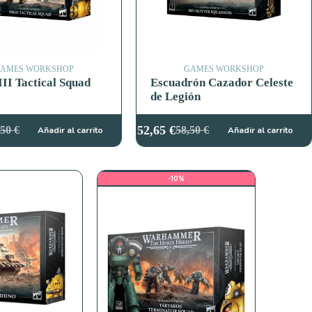
AMES WORKSHOP
GAMES WORKSHOP
II Tactical Squad
Escuadrón Cazador Celeste
de Legión
52,65
€
,50
€
58,50
€
Añadir al carrito
Añadir al carrito
El
El
cio
cio
precio
precio
ginal
ual
original
actual
:
era:
es:
-10%
50 €.
25 €.
58,50 €.
52,65 €.