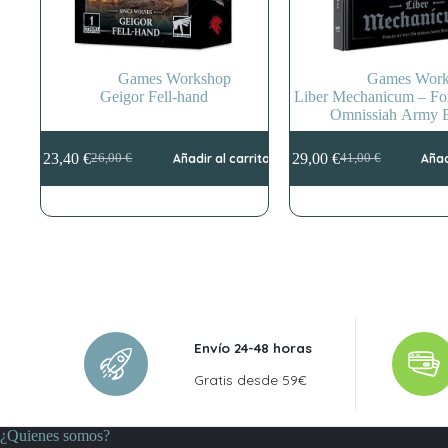
Games Workshop
Games Work
Geigor Fell-hand
Liber Mechanicum – For
Omnissiah Army 
23,40
€
29,00
€
26,00
€
Añadir al carrito
41,00
€
Añad
El
El
El
El
precio
precio
precio
precio
original
actual
original
actual
era:
es:
era:
es:
26,00 €.
23,40 €.
41,00 €.
29,00 €.
Envío 24-48 horas
Gratis desde 59€
¿Quienes somos?