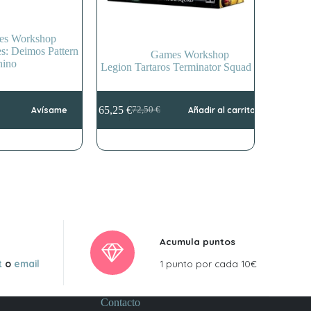
es Workshop
es: Deimos Pattern
Games Workshop
hino
Legion Tartaros Terminator Squad
65,25
€
Avísame
72,50
€
Añadir al carrito
El
El
precio
precio
original
actual
era:
es:
72,50 €.
65,25 €.
Acumula puntos
t
o
email
1 punto por cada 10€
Contacto