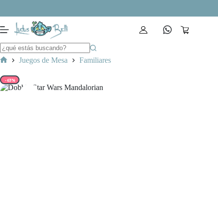
Saltar
al
contenido
Carro
de
compra
Juegos de Mesa
Familiares
Inicio
-63%