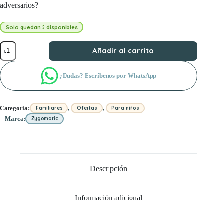
adversarios?
Solo quedan 2 disponibles
Dobble
Añadir al carrito
Star
Wars
Mandalorian
¿Dudas? Escríbenos por WhatsApp
cantidad
,
,
Categoria:
Familiares
Ofertas
Para niños
Marca:
Zygomatic
Descripción
Información adicional