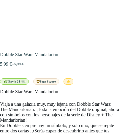
Dobble Star Wars Mandalorian
5,99
€
15,99
€
El
El
precio
precio
original
actual
era:
es:
Envío 24-48h
Pago Seguro
15,99 €.
5,99 €.
Dobble Star Wars Mandalorian
Viaja a una galaxia muy, muy lejana con Dobble Star Wars:
The Mandarlorian. ¡Toda la emoción del Dobble original, ahora
con símbolos con los personajes de la serie de Disney + The
Mandarlorian!
En Dobble siempre hay un símbolo, y solo uno, que se repite
entre dos cartas . ¿Serás capaz de descubrirlo antes que tus