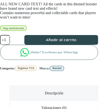
ALL NEW CARD TEXT! All the cards in this themed booster
have brand new card text and effects!
Contains numerous powerful and collectable cards that players
won’t want to miss!
Hay existencias
Digimon
Añadir al carrito
Card
Game
-
¿Dudas? Escríbenos por WhatsApp
Draconic
Roar
Booster
Pack
Categoria:
Marca:
Digimon TCG
Bandai
EX-
03
cantidad
Descripción
Valoraciones (0)