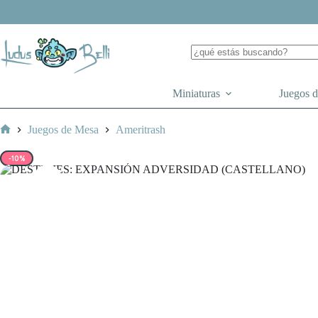
Saltar
al
contenido
Miniaturas
Juegos 
Juegos de Mesa
Ameritrash
Inicio
-10%