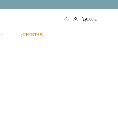
0,00
€
Carro
de
compra
¡OFERTAS!