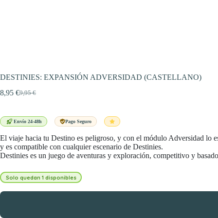
DESTINIES: EXPANSIÓN ADVERSIDAD (CASTELLANO)
8,95
€
9,95
€
El
El
precio
precio
original
actual
era:
es:
Envío 24-48h
Pago Seguro
9,95 €.
8,95 €.
El viaje hacia tu Destino es peligroso, y con el módulo Adversidad lo 
y es compatible con cualquier escenario de Destinies.
Destinies es un juego de aventuras y exploración, competitivo y basado
Solo quedan 1 disponibles