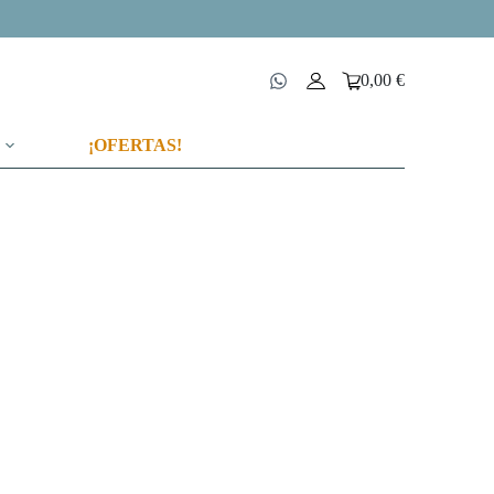
0,00
€
Carro
de
compra
¡OFERTAS!