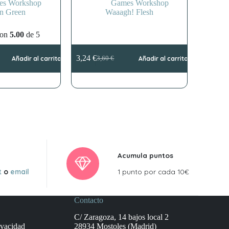
es Workshop
Games Workshop
an Green
Waaagh! Flesh
con
5.00
de 5
3,24
€
Añadir al carrito
3,60
€
Añadir al carrito
El
El
precio
precio
original
actual
era:
es:
3,60 €.
3,24 €.
Acumula puntos
t
o
email
1 punto por cada 10€
Contacto
C/ Zaragoza, 14 bajos local 2
ivacidad
28934 Mostoles (Madrid)