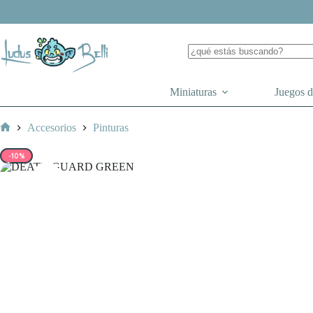
Saltar
al
contenido
Miniaturas
Juegos 
Accesorios
Pinturas
Inicio
-10%