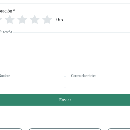
oración
*
0/5
Tu reseña
Nombre
Correo electrónico
Enviar