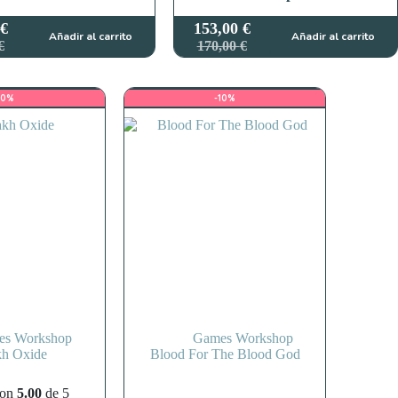
€
153,00
€
Añadir al carrito
Añadir al carrito
El
El
€
170,00
€
cio
cio
precio
precio
ginal
ual
original
actual
:
era:
es:
10%
-10%
,00 €.
,00 €.
170,00 €.
153,00 €.
es Workshop
Games Workshop
kh Oxide
Blood For The Blood God
con
5.00
de 5