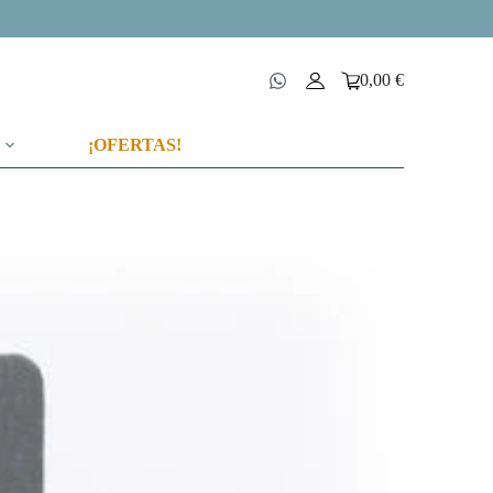
0,00
€
Carro
de
compra
¡OFERTAS!