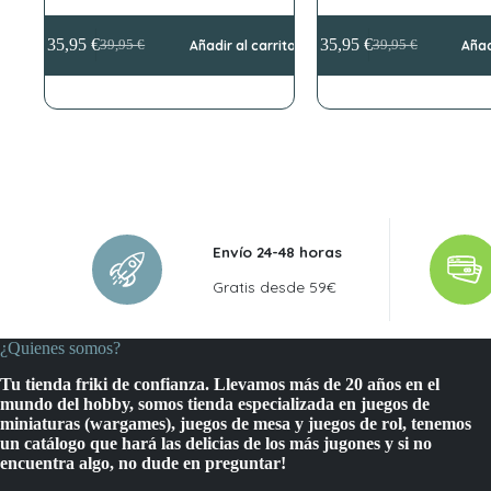
35,95
€
35,95
€
39,95
€
Añadir al carrito
39,95
€
Añad
El
El
El
El
precio
precio
precio
precio
original
actual
original
actual
era:
es:
era:
es:
39,95 €.
35,95 €.
39,95 €.
35,95 €.
Envío 24-48 horas
Gratis desde 59€
¿Quienes somos?
Tu tienda friki de confianza. Llevamos más de 20 años en el
mundo del hobby, somos tienda especializada en juegos de
miniaturas (wargames), juegos de mesa y juegos de rol, tenemos
un catálogo que hará las delicias de los más jugones y si no
encuentra algo, no dude en preguntar!