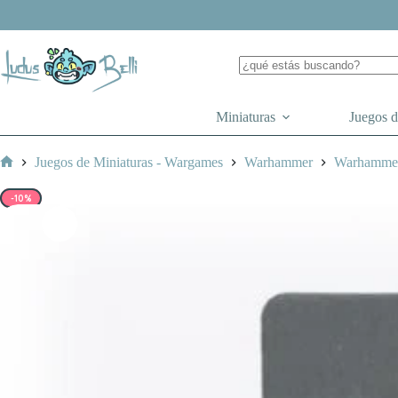
Saltar
al
contenido
Miniaturas
Juegos 
Juegos de Miniaturas - Wargames
Warhammer
Warhamme
Inicio
-10%