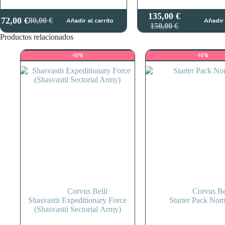
135,00
€
72,00
€
80,00
€
Añadir al carrito
Añadir 
El
El
El
El
150,00
€
precio
precio
precio
precio
Productos relacionados
original
actual
original
actual
era:
es:
era:
es:
-10%
-10%
80,00 €.
72,00 €.
150,00 €.
135,00 €.
Corvus Belli
Corvus Be
Shasvastii Expeditionary Force
Starter Pack No
(Shasvastii Sectorial Army)