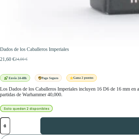
Dados de los Caballeros Imperiales
21,60
€
24,00
€
El
El
precio
precio
original
actual
era:
es:
Gana 2 puntos
Envío 24-48h
Pago Seguro
24,00 €.
21,60 €.
Los Dados de los Caballeros Imperiales incluyen 16 D6 de 16 mm en acrí
partidas de Warhammer 40,000.
Solo quedan 2 disponibles
Dados
de
los
Caballeros