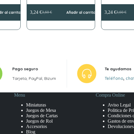
3,24
€
3,24
€
ir al carrito
3,60
€
Añadir al carrito
3,60
€
El
El
El
El
precio
precio
precio
precio
original
actual
original
actual
era:
es:
era:
es:
3,60 €.
3,24 €.
3,60 €.
3,24 €.
Pago seguro
Te ayudamos
Tarjeta, PayPal, Bizum
Teléfono
,
cha
Menu
Compra Online
Miniaturas
Aviso Legal
Juegos de Mesa
Politica de Pr
Juegos de Cartas
Condiciones 
Juegos de Rol
Gastos de env
Accesorios
Devoluciones
Blog