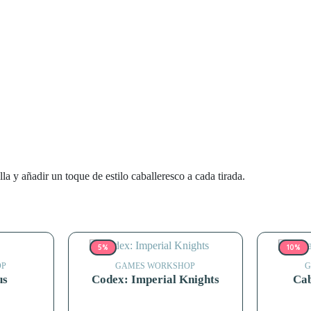
a y añadir un toque de estilo caballeresco a cada tirada.
5%
10%
OP
GAMES WORKSHOP
G
us
Codex: Imperial Knights
Cab