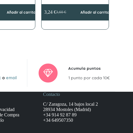
3,24
€
Añadir al carrito
3,60
€
Añadir al carrito
El
El
precio
precio
original
actual
era:
es:
3,60 €.
3,24 €.
Acumula puntos
t
o
email
1 punto por cada 10€
Contacto
C/ Zaragoza, 14 bajos local 2
ivacidad
28934 Mostoles (Madrid)
de Compra
+34 914 92 87 89
ío
+34 649507350