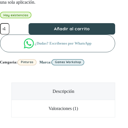
una sola aplicación.
Hay existencias
Contrast:
Añadir al carrito
Guilliman
Flesh
cantidad
¿Dudas? Escríbenos por WhatsApp
Categoria:
Marca:
Pinturas
Games Workshop
Descripción
Valoraciones (1)