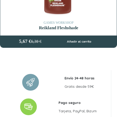
GAMES WORKSHOP
Reikland Fleshshade
5,67
€
6,30
€
Añadir al carrito
El
El
precio
precio
original
actual
era:
es:
6,30 €.
5,67 €.
Envío 24-48 horas
Gratis desde 59€
Pago seguro
Tarjeta, PayPal, Bizum