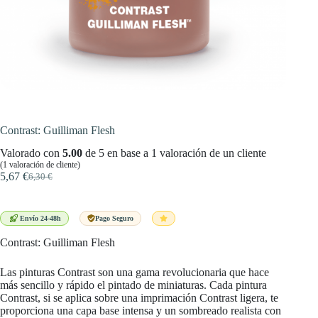
Contrast: Guilliman Flesh
Valorado con
5.00
de 5 en base a
1
valoración de un cliente
(
1
valoración de cliente)
5,67
€
6,30
€
El
El
precio
precio
original
actual
era:
es:
Envío 24-48h
Pago Seguro
6,30 €.
5,67 €.
Contrast: Guilliman Flesh
Las pinturas Contrast son una gama revolucionaria que hace
más sencillo y rápido el pintado de miniaturas. Cada pintura
Contrast, si se aplica sobre una imprimación Contrast ligera, te
proporciona una capa base intensa y un sombreado realista con