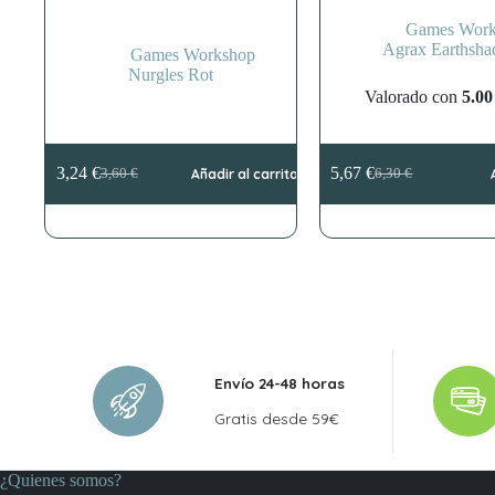
Games Work
Agrax Earthsha
Games Workshop
Nurgles Rot
Valorado con
5.00
3,24
€
5,67
€
3,60
€
Añadir al carrito
6,30
€
El
El
El
El
precio
precio
precio
precio
original
actual
original
actual
era:
es:
era:
es:
3,60 €.
3,24 €.
6,30 €.
5,67 €.
Envío 24-48 horas
Gratis desde 59€
¿Quienes somos?