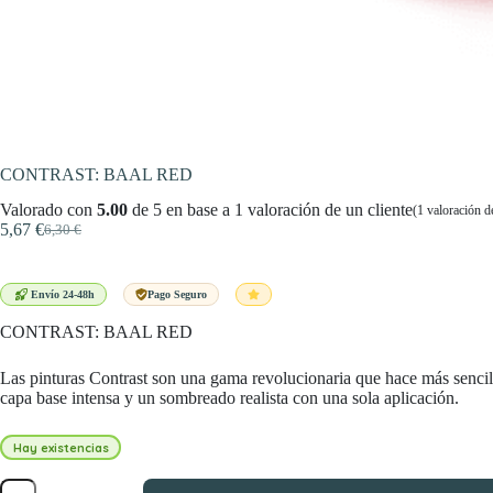
CONTRAST: BAAL RED
Valorado con
5.00
de 5 en base a
1
valoración de un cliente
(
1
valoración de
5,67
€
6,30
€
El
El
precio
precio
original
actual
era:
es:
Envío 24-48h
Pago Seguro
6,30 €.
5,67 €.
CONTRAST: BAAL RED
Las pinturas Contrast son una gama revolucionaria que hace más sencill
capa base intensa y un sombreado realista con una sola aplicación.
Hay existencias
CONTRAST: