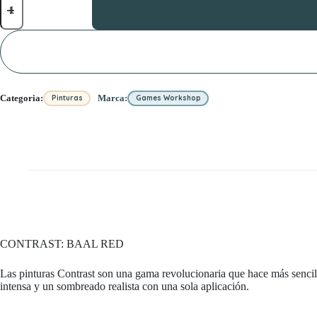
BAAL
RED
cantidad
Categoria:
Marca:
Pinturas
Games Workshop
CONTRAST: BAAL RED
Las pinturas Contrast son una gama revolucionaria que hace más sencill
intensa y un sombreado realista con una sola aplicación.