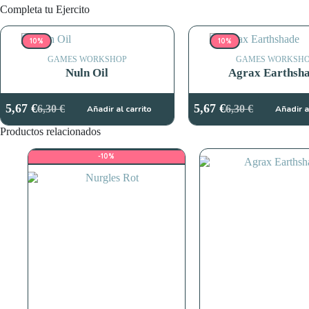
Completa tu Ejercito
10%
10%
GAMES WORKSHOP
GAMES WORKSH
Nuln Oil
Agrax Earthsh
5,67
€
5,67
€
6,30
€
6,30
€
Añadir al carrito
Añadir a
El
El
El
El
precio
precio
precio
precio
Productos relacionados
original
actual
original
actual
era:
es:
era:
es:
-10%
6,30 €.
5,67 €.
6,30 €.
5,67 €.