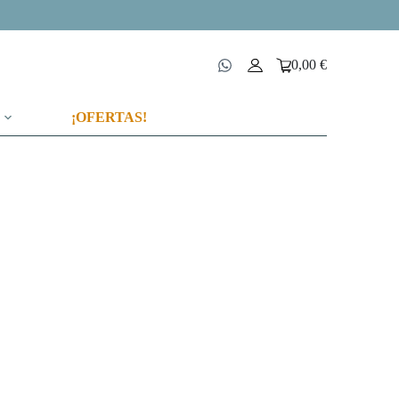
0,00
€
Carro
de
compra
¡OFERTAS!