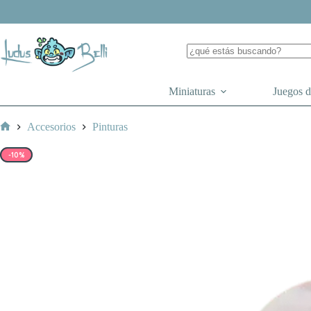
Saltar
al
contenido
Miniaturas
Juegos 
Accesorios
Pinturas
Inicio
-10%