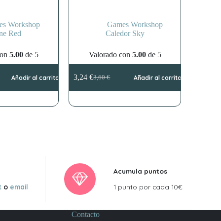
es Workshop
Games Workshop
ne Red
Caledor Sky
con
5.00
de 5
Valorado con
5.00
de 5
3,24
€
Añadir al carrito
3,60
€
Añadir al carrito
El
El
precio
precio
original
actual
era:
es:
3,60 €.
3,24 €.
Acumula puntos
t
o
email
1 punto por cada 10€
Contacto