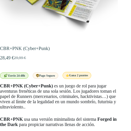
CBR+PNK (Cyber+Punk)
28,49
€
29,99
€
El
El
precio
precio
original
actual
era:
es:
Gana 2 puntos
Envío 24-48h
Pago Seguro
29,99 €.
28,49 €.
CBR+PNK (Cyber+Punk)
es un juego de rol para jugar
aventuras frenéticas de una sola sesión. Los jugadores toman el
papel de Runners (mercenarios, criminales, hacktivistas…) que
viven al límite de la legalidad en un mundo sombrío, futurista y
ultraviolento..
CBR+PNK
usa una versión minimalista del sistema
Forged in
the Dark
para propiciar narrativas llenas de acción.