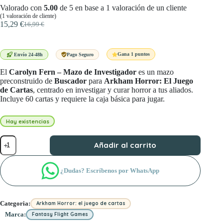
Valorado con
5.00
de 5 en base a
1
valoración de un cliente
(
1
valoración de cliente)
15,29
€
16,99
€
El
El
precio
precio
original
actual
era:
es:
Gana 1 puntos
Envío 24-48h
Pago Seguro
16,99 €.
15,29 €.
El
Carolyn Fern – Mazo de Investigador
es un mazo
preconstruido de
Buscador
para
Arkham Horror: El Juego
de Cartas
, centrado en investigar y curar horror a tus aliados.
Incluye 60 cartas y requiere la caja básica para jugar.
Hay existencias
Carolyn
Añadir al carrito
Fern
Mazo
de
¿Dudas? Escríbenos por WhatsApp
investigador
cantidad
Categoria:
Arkham Horror: el juego de cartas
Marca:
Fantasy Flight Games