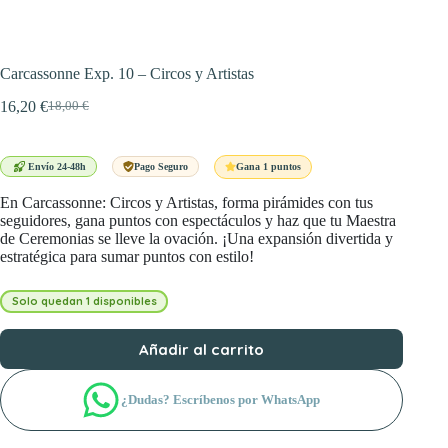
Carcassonne Exp. 10 – Circos y Artistas
16,20
€
18,00
€
El
El
precio
precio
original
actual
era:
es:
Gana 1 puntos
Envío 24-48h
Pago Seguro
18,00 €.
16,20 €.
En Carcassonne: Circos y Artistas, forma pirámides con tus
seguidores, gana puntos con espectáculos y haz que tu Maestra
de Ceremonias se lleve la ovación. ¡Una expansión divertida y
estratégica para sumar puntos con estilo!
Solo quedan 1 disponibles
Añadir al carrito
¿Dudas? Escríbenos por WhatsApp