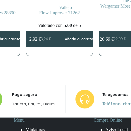
The 
Wargamer Most 
Vallejo
es 28890
Flow Improver 71262
Valorado con
5.00
de 5
2,92
€
20,69
€
ir al carrito
3,24
€
Añadir al carrito
22,99
€
El
El
El
El
precio
precio
precio
precio
original
actual
original
actual
era:
es:
era:
es:
3,24 €.
2,92 €.
22,99 €.
20,69 €.
Pago seguro
Te ayudamos
Tarjeta, PayPal, Bizum
Teléfono
,
cha
Menu
Compra Online
Miniaturas
Aviso Legal