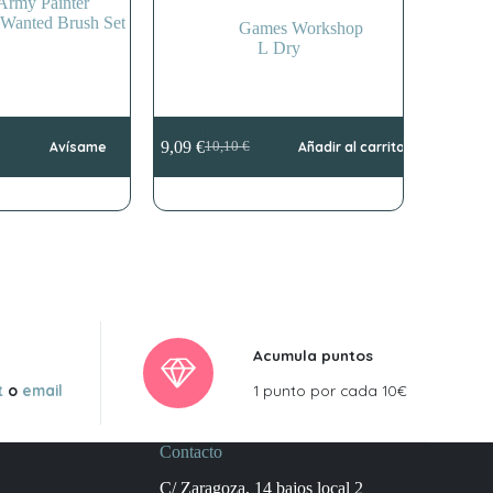
Army Painter
Wanted Brush Set
Games Workshop
L Dry
9,09
€
Avísame
10,10
€
Añadir al carrito
El
El
precio
precio
original
actual
era:
es:
10,10 €.
9,09 €.
Acumula puntos
t
o
email
1 punto por cada 10€
Contacto
C/ Zaragoza, 14 bajos local 2