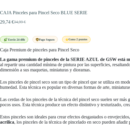
CAJA Pinceles para Pincel Seco BLUE SERIE
29,74
€
34,99
€
El
El
precio
precio
original
actual
era:
es:
Gana 2 puntos
Envío 24-48h
Pago Seguro
34,99 €.
29,74 €.
Caja Premium de pinceles para Pincel Seco
La gama premium de pinceles de la SERIE AZUL de GSW está metic
al repartir una cantidad mínima de pintura por las superficies, resalt
dimensión a sus maquetas, miniaturas y dioramas.
Los pinceles de pincel seco son un tipo de pincel que se utiliza en mode
humedad. Esta técnica es popular en diversas formas de arte, miniatur
Las cerdas de los pinceles de la técnica del pincel seco suelen ser má
pocos usos. Esta técnica produce un efecto distintivo y texturizado, cr
Estos pinceles son ideales para crear efectos desgastados o envejecidos
acrílica
, los pinceles de la técnica de pincelado en seco pueden añadir