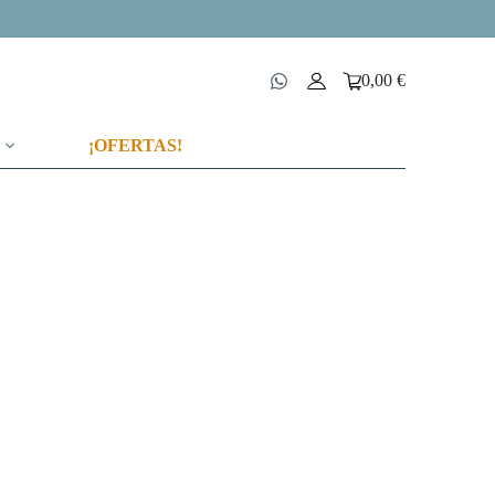
0,00
€
Carro
de
compra
¡OFERTAS!