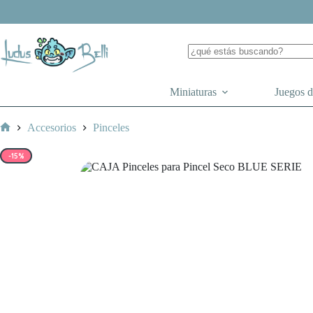
Saltar
al
contenido
Miniaturas
Juegos 
Accesorios
Pinceles
Inicio
-15%