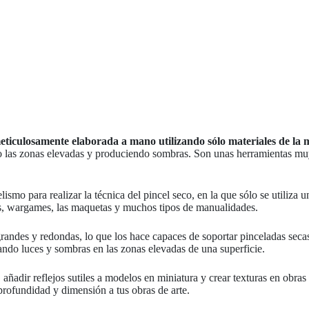
ulosamente elaborada a mano utilizando sólo materiales de la m
ando las zonas elevadas y produciendo sombras. Son unas herramientas mu
lismo para realizar la técnica del pincel seco, en la que sólo se utiliza
as, wargames, las maquetas y muchos tipos de manualidades.
s grandes y redondas, lo que los hace capaces de soportar pinceladas s
eando luces y sombras en las zonas elevadas de una superficie.
, añadir reflejos sutiles a modelos en miniatura y crear texturas en obr
 profundidad y dimensión a tus obras de arte.