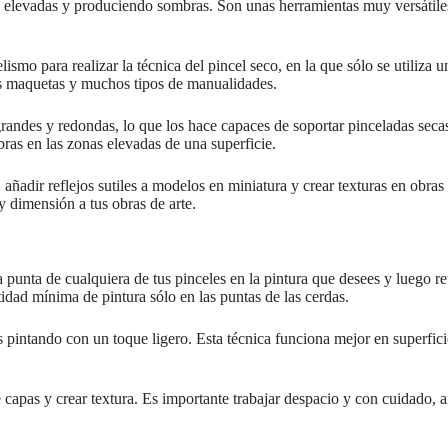
as elevadas y produciendo sombras. Son unas herramientas muy versátile
lismo para realizar la técnica del pincel seco, en la que sólo se utiliz
las maquetas y muchos tipos de manualidades.
s grandes y redondas, lo que los hace capaces de soportar pinceladas s
bras en las zonas elevadas de una superficie.
, añadir reflejos sutiles a modelos en miniatura y crear texturas en obr
y dimensión a tus obras de arte.
a punta de cualquiera de tus pinceles en la pintura que desees y luego r
idad mínima de pintura sólo en las puntas de las cerdas.
s pintando con un toque ligero. Esta técnica funciona mejor en superficie
de capas y crear textura. Es importante trabajar despacio y con cuidado,