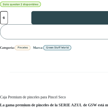
Solo quedan 2 disponibles
CAJA
Pinceles
para
Pincel
Seco
BLUE
SERIE
cantidad
Categoria:
Marca:
Pinceles
Green Stuff World
Caja Premium de pinceles para Pincel Seco
La gama premium de pinceles de la SERIE AZUL de GSW está metic