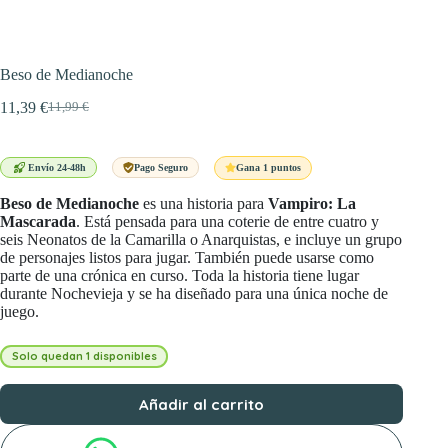
Beso de Medianoche
11,39
€
11,99
€
El
El
precio
precio
original
actual
era:
es:
Gana 1 puntos
Envío 24-48h
Pago Seguro
11,99 €.
11,39 €.
Beso de Medianoche
es una historia para
Vampiro: La
Mascarada
. Está pensada para una coterie de entre cuatro y
seis Neonatos de la Camarilla o Anarquistas, e incluye un grupo
de personajes listos para jugar. También puede usarse como
parte de una crónica en curso. Toda la historia tiene lugar
durante Nochevieja y se ha diseñado para una única noche de
juego.
Solo quedan 1 disponibles
Añadir al carrito