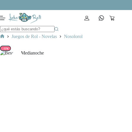
Saltar
al
contenido
Carro
de
compra
Juegos de Rol - Novelas
Nosolorol
Inicio
-5%