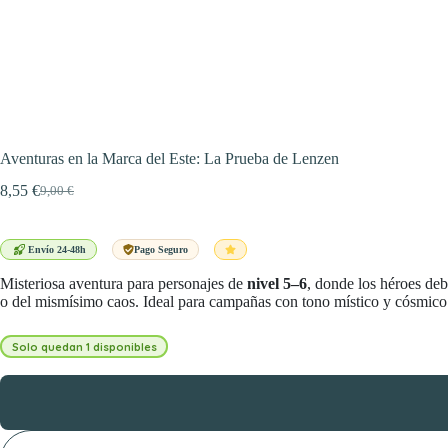
Aventuras en la Marca del Este: La Prueba de Lenzen
8,55
€
9,00
€
El
El
precio
precio
original
actual
era:
es:
Envío 24-48h
Pago Seguro
9,00 €.
8,55 €.
Misteriosa aventura para personajes de
nivel 5–6
, donde los héroes deb
o del mismísimo caos. Ideal para campañas con tono místico y cósmico
Solo quedan 1 disponibles