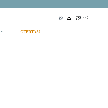
0,00
€
Carro
de
compra
¡OFERTAS!