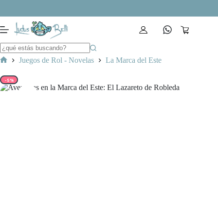
Saltar
al
contenido
Carro
de
compra
Juegos de Rol - Novelas
La Marca del Este
Inicio
-5%