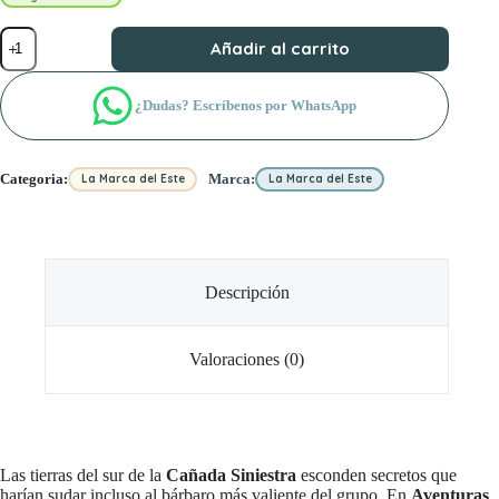
Aventuras
Añadir al carrito
en
la
Marca
¿Dudas? Escríbenos por WhatsApp
del
Este:
El
Lazareto
Categoria:
Marca:
La Marca del Este
La Marca del Este
de
Robleda
cantidad
Descripción
Valoraciones (0)
Las tierras del sur de la
Cañada Siniestra
esconden secretos que
harían sudar incluso al bárbaro más valiente del grupo. En
Aventuras