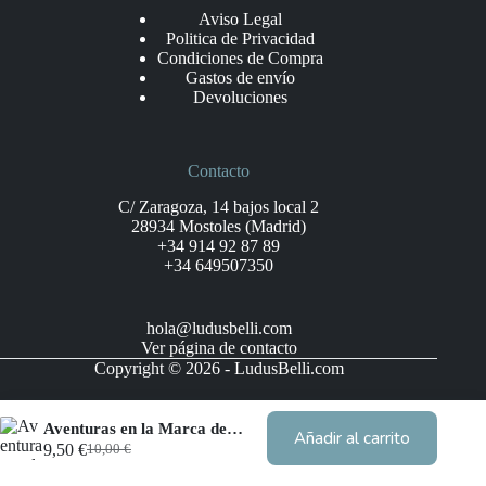
Aviso Legal
Politica de Privacidad
Condiciones de Compra
Gastos de envío
Devoluciones
Contacto
C/ Zaragoza, 14 bajos local 2
28934 Mostoles (Madrid)
+34 914 92 87 89
+34 649507350
hola@ludusbelli.com
Ver página de contacto
Copyright © 2026 - LudusBelli.com
Aventuras en la Marca del Este: El Lazareto de Robleda
Añadir al carrito
9,50
€
10,00
€
El
El
precio
precio