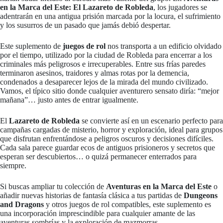
en la Marca del Este: El Lazareto de Robleda
, los jugadores se
adentrarán en una antigua prisión marcada por la locura, el sufrimiento
y los susurros de un pasado que jamás debió despertar.
Este suplemento de
juegos de rol
nos transporta a un edificio olvidado
por el tiempo, utilizado por la ciudad de Robleda para encerrar a los
criminales más peligrosos e irrecuperables. Entre sus frías paredes
terminaron asesinos, traidores y almas rotas por la demencia,
condenados a desaparecer lejos de la mirada del mundo civilizado.
Vamos, el típico sitio donde cualquier aventurero sensato diría: “mejor
mañana”… justo antes de entrar igualmente.
El
Lazareto de Robleda
se convierte así en un escenario perfecto para
campañas cargadas de misterio, horror y exploración, ideal para grupos
que disfrutan enfrentándose a peligros oscuros y decisiones difíciles.
Cada sala parece guardar ecos de antiguos prisioneros y secretos que
esperan ser descubiertos… o quizá permanecer enterrados para
siempre.
Si buscas ampliar tu colección de
Aventuras en la Marca del Este
o
añadir nuevas historias de fantasía clásica a tus partidas de
Dungeons
and Dragons
y otros juegos de rol compatibles, este suplemento es
una incorporación imprescindible para cualquier amante de las
aventuras sombrías y la exploración de mazmorras.