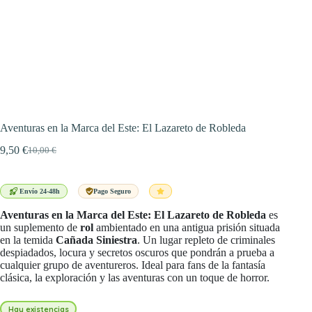
Aventuras en la Marca del Este: El Lazareto de Robleda
9,50
€
10,00
€
El
El
precio
precio
original
actual
era:
es:
Envío 24-48h
Pago Seguro
10,00 €.
9,50 €.
Aventuras en la Marca del Este: El Lazareto de Robleda
es
un suplemento de
rol
ambientado en una antigua prisión situada
en la temida
Cañada Siniestra
. Un lugar repleto de criminales
despiadados, locura y secretos oscuros que pondrán a prueba a
cualquier grupo de aventureros. Ideal para fans de la fantasía
clásica, la exploración y las aventuras con un toque de horror.
Hay existencias