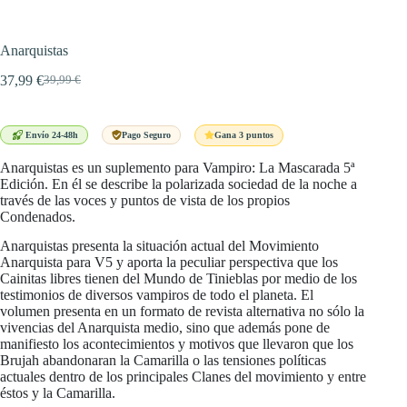
Anarquistas
37,99
€
39,99
€
El
El
precio
precio
original
actual
era:
es:
Gana 3 puntos
Envío 24-48h
Pago Seguro
39,99 €.
37,99 €.
Anarquistas es un suplemento para Vampiro: La Mascarada 5ª
Edición. En él se describe la polarizada sociedad de la noche a
través de las voces y puntos de vista de los propios
Condenados.
Anarquistas presenta la situación actual del Movimiento
Anarquista para V5 y aporta la peculiar perspectiva que los
Cainitas libres tienen del Mundo de Tinieblas por medio de los
testimonios de diversos vampiros de todo el planeta. El
volumen presenta en un formato de revista alternativa no sólo la
vivencias del Anarquista medio, sino que además pone de
manifiesto los acontecimientos y motivos que llevaron que los
Brujah abandonaran la Camarilla o las tensiones políticas
actuales dentro de los principales Clanes del movimiento y entre
éstos y la Camarilla.