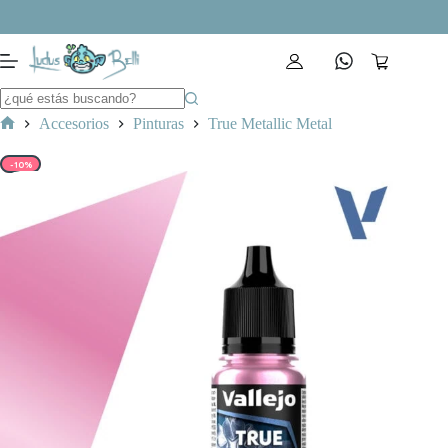
Saltar
al
contenido
Carro
de
compra
Accesorios
Pinturas
True Metallic Metal
Inicio
-10%