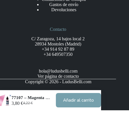
Gastos de envío
Devoluciones
Contacto
C/ Zaragoza, 14 bajos local 2
28934 Mostoles (Madrid)
+34 914 92 87 89
+34 649507350
hola@ludusbelli.com
Ver página de contacto
Copyright © 2026 - LudusBelli.com
77107 – Magenta Carmesí
Añadir al carrito
3,80
€
4,22
€
El
El
precio
precio
original
actual
era:
es:
4,22 €.
3,80 €.