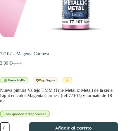
77107 – Magenta Carmesí
3,80
€
4,22
€
El
El
precio
precio
original
actual
era:
es:
Envío 24-48h
Pago Seguro
4,22 €.
3,80 €.
Nueva pintura Vallejo TMM (True Metallic Metal) de la serie
Light en color Magenta Carmesí (ref.77107) y formato de 18
ml.
Solo quedan 2 disponibles
77107
Añadir al carrito
-