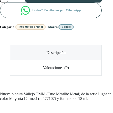
Magenta
Carmesí
¿Dudas? Escríbenos por WhatsApp
cantidad
Categoria:
Marca:
True Metallic Metal
Vallejo
Descripción
Valoraciones (0)
Nueva pintura Vallejo TMM (True Metallic Metal) de la serie Light en
color Magenta Carmesí (ref.77107) y formato de 18 ml.