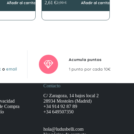
2,61
€
Añadir al carrito
2,90
€
Añadir al carrito
El
El
precio
precio
original
actual
era:
es:
2,90 €.
2,61 €.
Acumula puntos
t
o
email
1 punto por cada 10€
Contacto
C/ Zaragoza, 14 bajos local 2
ivacidad
28934 Mostoles (Madrid)
de Compra
+34 914 92 87 89
ío
+34 649507350
hola@ludusbelli.com