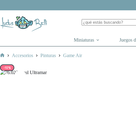
Saltar
al
contenido
Miniaturas
Juegos 
Accesorios
Pinturas
Game Air
Inicio
-10%