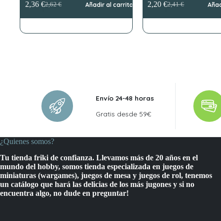
2,36
€
2,20
€
2,62
€
Añadir al carrito
2,41
€
Añad
El
El
El
El
precio
precio
precio
precio
original
actual
original
actual
era:
es:
era:
es:
2,62 €.
2,36 €.
2,41 €.
2,20 €.
Envío 24-48 horas
Gratis desde 59€
¿Quienes somos?
Tu tienda friki de confianza. Llevamos más de 20 años en el
mundo del hobby, somos tienda especializada en juegos de
miniaturas (wargames), juegos de mesa y juegos de rol, tenemos
un catálogo que hará las delicias de los más jugones y si no
encuentra algo, no dude en preguntar!