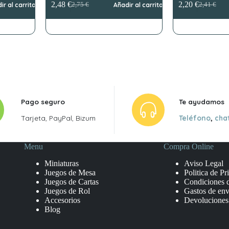
2,48
€
2,20
€
ir al carrito
2,75
€
Añadir al carrito
2,41
€
El
El
El
El
precio
precio
precio
precio
original
actual
original
actual
era:
es:
era:
es:
2,75 €.
2,48 €.
2,41 €.
2,20 €.
Pago seguro
Te ayudamos
Tarjeta, PayPal, Bizum
Teléfono
,
cha
Menu
Compra Online
Miniaturas
Aviso Legal
Juegos de Mesa
Politica de Pr
Juegos de Cartas
Condiciones 
Juegos de Rol
Gastos de env
Accesorios
Devoluciones
Blog