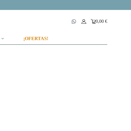
0,00
€
Carro
de
compra
¡OFERTAS!