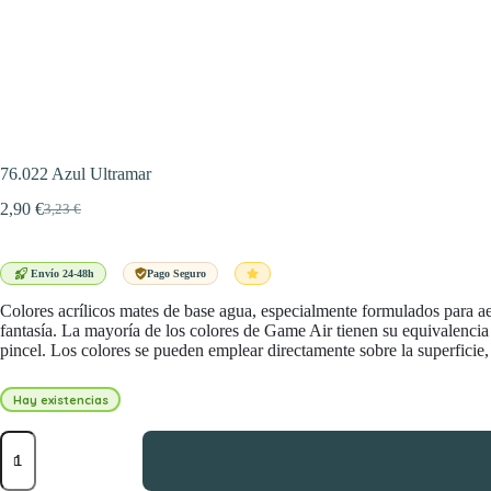
76.022 Azul Ultramar
2,90
€
3,23
€
El
El
precio
precio
original
actual
era:
es:
Envío 24-48h
Pago Seguro
3,23 €.
2,90 €.
Colores acrílicos mates de base agua, especialmente formulados para ae
fantasía. La mayoría de los colores de Game Air tienen su equivalenc
pincel. Los colores se pueden emplear directamente sobre la superficie
Hay existencias
76.022
Azul
Ultramar