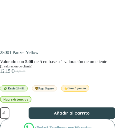
28001 Panzer Yellow
Valorado con
5.00
de 5 en base a
1
valoración de un cliente
(
1
valoración de cliente)
12,15
€
13,50
€
El
El
precio
precio
original
actual
era:
es:
Gana 1 puntos
Envío 24-48h
Pago Seguro
13,50 €.
12,15 €.
Hay existencias
28001
Añadir al carrito
Panzer
Yellow
cantidad
¿Dudas? Escríbenos por WhatsApp