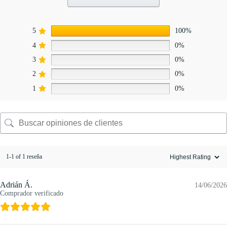
5
100%
4
0%
3
0%
2
0%
1
0%
1-1 of 1 reseña
Adrián Á.
14/06/2026
Comprador verificado