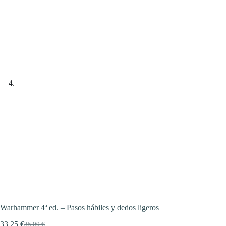
Warhammer 4ª ed. – Pasos hábiles y dedos ligeros
33,25
€
35,00
€