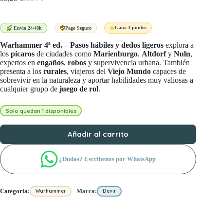
El
El
precio
precio
original
actual
era:
es:
Gana 3 puntos
Envío 24-48h
Pago Seguro
35,00 €.
33,25 €.
Warhammer 4ª ed. – Pasos hábiles y dedos ligeros
explora a
los
pícaros
de ciudades como
Marienburgo
,
Altdorf
y
Nuln
,
expertos en
engaños
,
robos
y supervivencia urbana. También
presenta a los
rurales
, viajeros del
Viejo Mundo
capaces de
sobrevivir en la naturaleza y aportar habilidades muy valiosas a
cualquier grupo de
juego de rol
.
Solo quedan 1 disponibles
Añadir al carrito
¿Dudas? Escríbenos por WhatsApp
Categoria:
Marca:
Warhammer
Devir