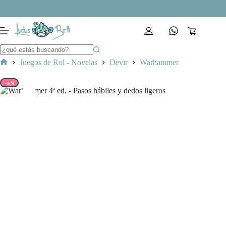
Saltar
al
contenido
Carro
de
compra
Juegos de Rol - Novelas
Devir
Warhammer
Inicio
-5%