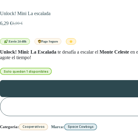
Unlock! Mini La escalada
6,29
€
6,99
€
El
El
precio
precio
original
actual
era:
es:
Envío 24-48h
Pago Seguro
6,99 €.
6,29 €.
Unlock! Mini: La Escalada
te desafía a escalar el
Monte Celeste
en 
agote el tiempo!
Solo quedan 1 disponibles
Categoria:
Marca:
Cooperativos
Space Cowboys