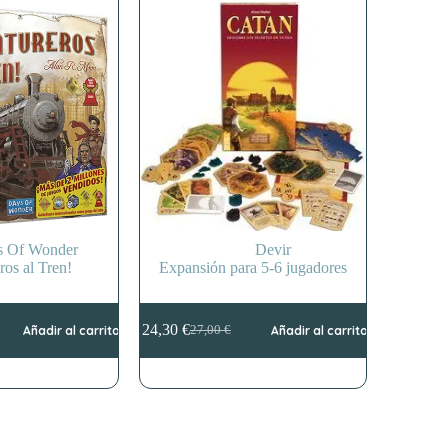
s Of Wonder
Devir
ros al Tren!
Expansión para 5-6 jugadores
24,30
€
Añadir al carrito
27,00
€
Añadir al carrito
El
El
precio
precio
original
actual
era:
es:
27,00 €.
24,30 €.