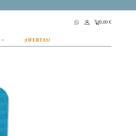
0,00
€
Carro
de
compra
¡OFERTAS!