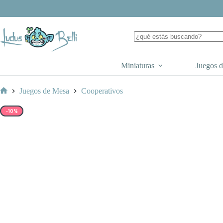
Saltar
al
contenido
Miniaturas
Juegos 
Juegos de Mesa
Cooperativos
Inicio
-10%