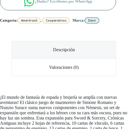
¿Dudas? Escríbenos por WhatsApp
,
Categoria:
Marca:
Ameritrash
Cooperativos
Devir
Descripción
Valoraciones (0)
¡El mundo de fantasía de espada y brujería se amplía con nuevas
aventuras! El clásico juego de mazmorreo de Simone Romano y
Nunzio Surace suma nuevos componentes con Némesis, un set de
expansión que enfrentará a los héroes con su cara más oscura, pues no
hay luz sin sombra. Esta expansión para Sword & Sorcery, Crónicas
Antiguas incluye 2 hojas de referencia, 10 cartas de vínculo, 6 cartas
de pergamino de enemigo, 13 cartas de enemigo, 1 carta de lance, 1