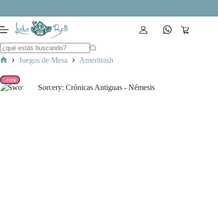
Saltar
al
contenido
Carro
de
compra
Juegos de Mesa
Ameritrash
Inicio
-10%