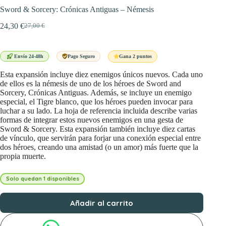
Sword & Sorcery: Crónicas Antiguas – Némesis
24,30
€
27,00
€
El
El
precio
precio
original
actual
era:
es:
Gana 2 puntos
Envío 24-48h
Pago Seguro
27,00 €.
24,30 €.
Esta expansión incluye diez enemigos únicos nuevos. Cada uno
de ellos es la némesis de uno de los héroes de Sword and
Sorcery, Crónicas Antiguas. Además, se incluye un enemigo
especial, el Tigre blanco, que los héroes pueden invocar para
luchar a su lado. La hoja de referencia incluida describe varias
formas de integrar estos nuevos enemigos en una gesta de
Sword & Sorcery. Esta expansión también incluye diez cartas
de vínculo, que servirán para forjar una conexión especial entre
dos héroes, creando una amistad (o un amor) más fuerte que la
propia muerte.
Solo quedan 1 disponibles
Añadir al carrito