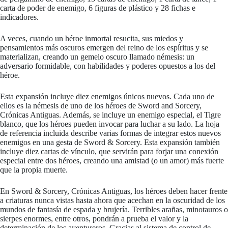
carta de poder de enemigo, 6 figuras de plástico y 28 fichas e
indicadores.
A veces, cuando un héroe inmortal resucita, sus miedos y
pensamientos más oscuros emergen del reino de los espíritus y se
materializan, creando un gemelo oscuro llamado némesis: un
adversario formidable, con habilidades y poderes opuestos a los del
héroe.
Esta expansión incluye diez enemigos únicos nuevos. Cada uno de
ellos es la némesis de uno de los héroes de Sword and Sorcery,
Crónicas Antiguas. Además, se incluye un enemigo especial, el Tigre
blanco, que los héroes pueden invocar para luchar a su lado. La hoja
de referencia incluida describe varias formas de integrar estos nuevos
enemigos en una gesta de Sword & Sorcery. Esta expansión también
incluye diez cartas de vínculo, que servirán para forjar una conexión
especial entre dos héroes, creando una amistad (o un amor) más fuerte
que la propia muerte.
En Sword & Sorcery, Crónicas Antiguas, los héroes deben hacer frente
a criaturas nunca vistas hasta ahora que acechan en la oscuridad de los
mundos de fantasía de espada y brujería. Terribles arañas, minotauros o
sierpes enormes, entre otros, pondrán a prueba el valor y la
determinación de los aventureros. Gracias al sistema de control de