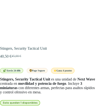
Stingers, Security Tactical Unit
40,50
€
45,00
€
El
El
precio
precio
original
actual
era:
es:
Gana 4 puntos
Envío 24-48h
Pago Seguro
45,00 €.
40,50 €.
Stingers, Security Tactical Unit
es una unidad de
Next Wave
centrada en
movilidad y potencia de fuego
. Incluye
3
miniaturas
con diferentes armas, perfectas para asaltos rápidos
y control ofensivo en mesa.
Solo quedan 1 disponibles