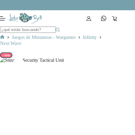
Saltar
al
contenido
Carro
de
compra
Juegos de Miniaturas - Wargames
Infinity
Inicio
Next Wave
-10%