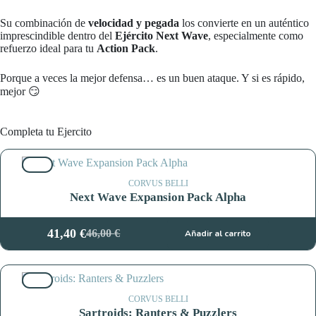
Su combinación de
velocidad y pegada
los convierte en un auténtico
imprescindible dentro del
Ejército Next Wave
, especialmente como
refuerzo ideal para tu
Action Pack
.
Porque a veces la mejor defensa… es un buen ataque. Y si es rápido,
mejor 😏
Completa tu Ejercito
10%
CORVUS BELLI
Next Wave Expansion Pack Alpha
41,40
€
46,00
€
Añadir al carrito
El
El
precio
precio
original
actual
10%
era:
es:
46,00 €.
41,40 €.
CORVUS BELLI
Sartroids: Ranters & Puzzlers