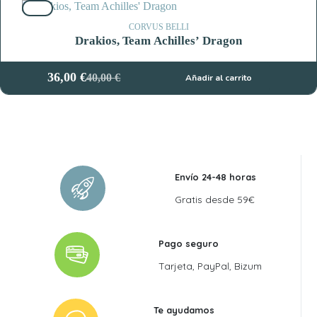
10%
era:
es:
49,00 €.
44,10 €.
CORVUS BELLI
Drakios, Team Achilles’ Dragon
36,00
€
40,00
€
Añadir al carrito
El
El
precio
precio
original
actual
era:
es:
40,00 €.
36,00 €.
Envío 24-48 horas
Gratis desde 59€
Pago seguro
Tarjeta, PayPal, Bizum
Te ayudamos