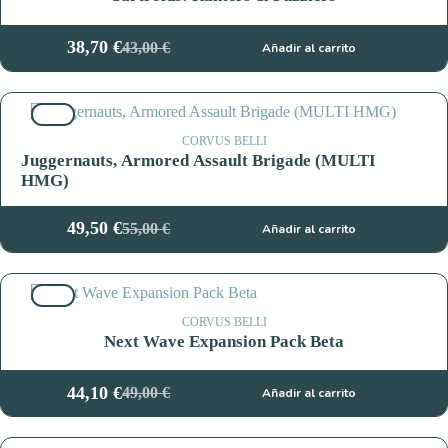
38,70
€
43,00
€
Añadir al carrito
El
El
precio
precio
original
actual
10%
era:
es:
43,00 €.
38,70 €.
CORVUS BELLI
Juggernauts, Armored Assault Brigade (MULTI
HMG)
49,50
€
55,00
€
Añadir al carrito
El
El
precio
precio
original
actual
10%
era:
es:
55,00 €.
49,50 €.
CORVUS BELLI
Next Wave Expansion Pack Beta
44,10
€
49,00
€
Añadir al carrito
El
El
precio
precio
original
actual