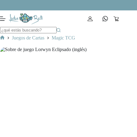
Saltar
al
contenido
Carro
de
compra
Juegos de Cartas
Magic TCG
Inicio