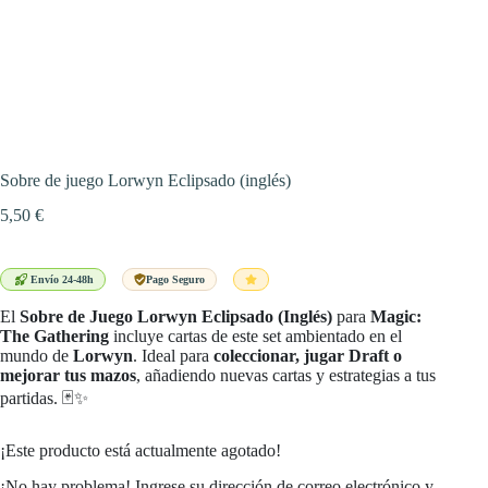
Sobre de juego Lorwyn Eclipsado (inglés)
5,50
€
Envío 24-48h
Pago Seguro
El
Sobre de Juego Lorwyn Eclipsado (Inglés)
para
Magic:
The Gathering
incluye cartas de este set ambientado en el
mundo de
Lorwyn
. Ideal para
coleccionar, jugar Draft o
mejorar tus mazos
, añadiendo nuevas cartas y estrategias a tus
partidas. 🃏✨
¡Este producto está actualmente agotado!
¡No hay problema! Ingrese su dirección de correo electrónico y