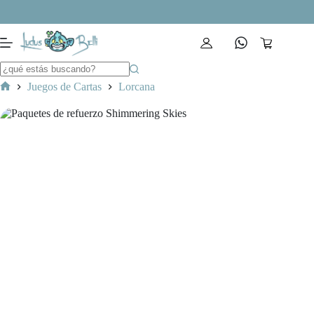
Saltar
al
contenido
Carro
de
compra
Juegos de Cartas
Lorcana
Inicio