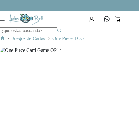
Saltar
al
contenido
Carro
de
compra
Juegos de Cartas
One Piece TCG
Inicio