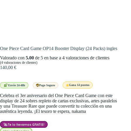
One Piece Card Game OP14 Booster Display (24 Packs) ingles
Valorado con
5.00
de 5 en base a
4
valoraciones de clientes
(
4
valoraciones de clientes)
140,00
€
Gana 14 puntos
Envío 24-48h
Pago Seguro
Celebra el 3er aniversario del One Piece Card Game con este
display de 24 sobres repleto de cartas exclusivas, artes paralelos
y una Treasure Rare que puede convertir tu colección en una
auténtica leyenda. ¡El tesoro te espera, nakama
🚀
¡Te lo llevamos GRATIS!