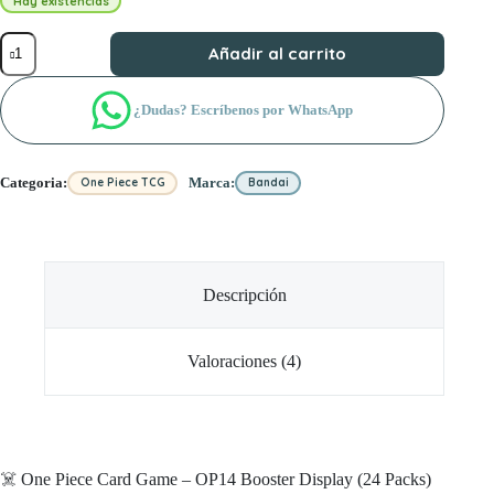
Hay existencias
One
Añadir al carrito
Piece
Card
Game
¿Dudas? Escríbenos por WhatsApp
OP14
Booster
Display
(24
Categoria:
Marca:
One Piece TCG
Bandai
Packs)
ingles
cantidad
Descripción
Valoraciones (4)
‍☠️ One Piece Card Game – OP14 Booster Display (24 Packs)