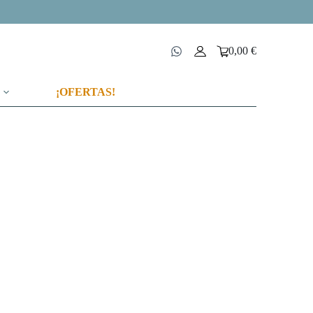
0,00
€
Carro
de
compra
¡OFERTAS!