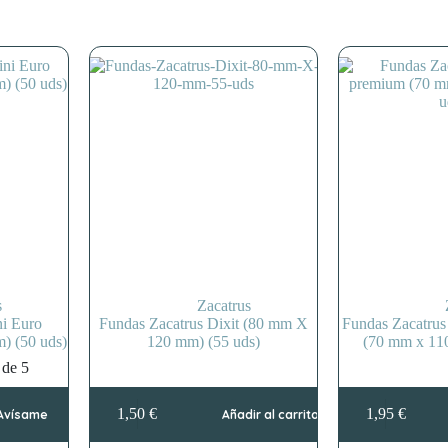
s
Zacatrus
i Euro
Fundas Zacatrus Dixit (80 mm X
Fundas Zacatru
 (50 uds)
120 mm) (55 uds)
(70 mm x 11
de 5
1,50
€
1,95
€
Avísame
Añadir al carrito