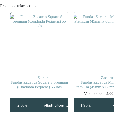
Productos relacionados
Zacatrus
Zacatru
Fundas Zacatrus Square S premium
Fundas Zacatrus Min
(Cuadrada Pequeña) 55 uds
Premium (45mm x 68mm)
Valorado con
5.00
2,50
€
1,95
€
Añadir al carrito