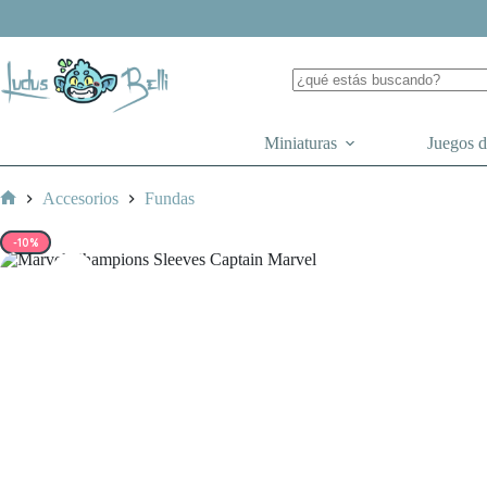
Saltar
al
contenido
Miniaturas
Juegos 
Accesorios
Fundas
Inicio
-10%