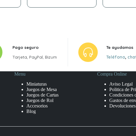
Pago seguro
Te ayudamos
Tarjeta, PayPal, Bizum
Teléfono
,
cha
Menu
Compra Online
Miniaturas
Aviso Legal
Juegos de Mesa
Politica de Pr
Juegos de Cartas
Condiciones 
Juegos de Rol
Gastos de env
Accesorios
Devoluciones
Blog