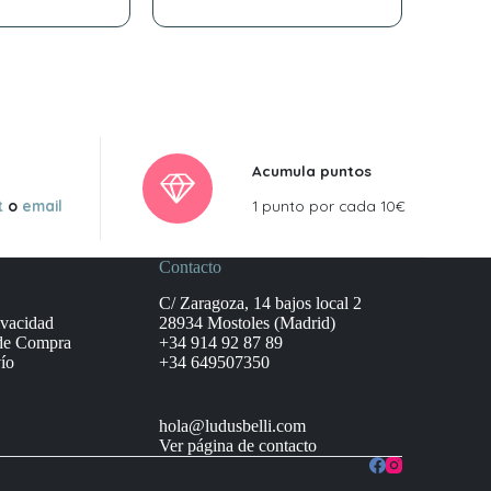
Acumula puntos
t
o
email
1 punto por cada 10€
Contacto
C/ Zaragoza, 14 bajos local 2
ivacidad
28934 Mostoles (Madrid)
de Compra
+34 914 92 87 89
ío
+34 649507350
hola@ludusbelli.com
Ver página de contacto