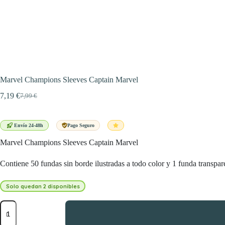
Marvel Champions Sleeves Captain Marvel
7,19
€
7,99
€
El
El
precio
precio
original
actual
era:
es:
Envío 24-48h
Pago Seguro
7,99 €.
7,19 €.
Marvel Champions Sleeves Captain Marvel
Contiene 50 fundas sin borde ilustradas a todo color y 1 funda transpare
Solo quedan 2 disponibles
Marvel
Champions
Sleeves