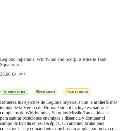
Legions Imperialis: Whirlwind and Scorpius Missile Tank
Squadrons
36,90
€
41,00
€
El
El
precio
precio
original
actual
era:
es:
Gana 3 puntos
Envío 24-48h
Pago Seguro
41,00 €.
36,90 €.
Refuerza tus ejércitos de Legions Imperialis con la artillería más
temida de la Herejía de Horus. Este kit incluye escuadrones
completos de Whirlwinds y Scorpius Missile Tanks, ideales
para saturar posiciones enemigas a distancia y dominar el
campo de batalla en escala épica. Un añadido brutal para
coleccionistas y comandantes que buscan ampliar su fuerza con