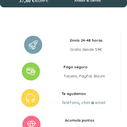
37,80
€
42,00
€
Añadir al carrito
El
El
precio
precio
original
actual
era:
es:
42,00 €.
37,80 €.
Envío 24-48 horas
Gratis desde 59€
Pago seguro
Tarjeta, PayPal, Bizum
Te ayudamos
Teléfono
,
chat
o
email
Acumula puntos