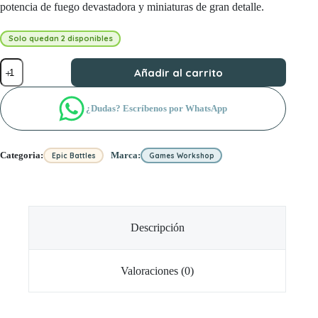
potencia de fuego devastadora y miniaturas de gran detalle.
Solo quedan 2 disponibles
Legions
Añadir al carrito
Imperialis:
Whirlwind
and
¿Dudas? Escríbenos por WhatsApp
Scorpius
Missile
Tank
Squadrons
Categoria:
Marca:
Epic Battles
Games Workshop
cantidad
Descripción
Valoraciones (0)