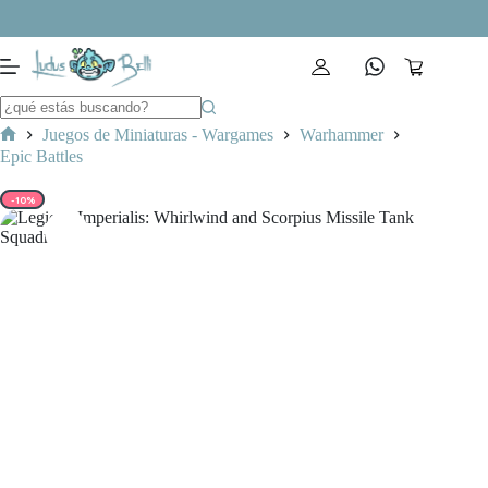
Saltar
al
contenido
Carro
de
compra
Juegos de Miniaturas - Wargames
Warhammer
Inicio
Epic Battles
-10%