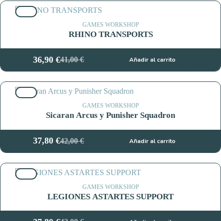
original
actual
10%
era:
es:
41,00 €.
36,90 €.
GAMES WORKSHOP
RHINO TRANSPORTS
36,90
€
41,00
€
Añadir al carrito
El
El
precio
precio
original
actual
10%
era:
es:
41,00 €.
36,90 €.
GAMES WORKSHOP
Sicaran Arcus y Punisher Squadron
37,80
€
42,00
€
Añadir al carrito
El
El
precio
precio
original
actual
10%
era:
es:
42,00 €.
37,80 €.
GAMES WORKSHOP
LEGIONES ASTARTES SUPPORT