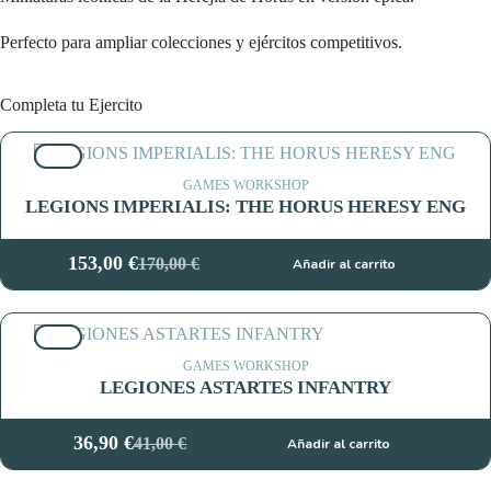
Perfecto para ampliar colecciones y ejércitos competitivos.
Completa tu Ejercito
10%
GAMES WORKSHOP
LEGIONS IMPERIALIS: THE HORUS HERESY ENG
153,00
€
170,00
€
Añadir al carrito
El
El
precio
precio
original
actual
10%
era:
es:
170,00 €.
153,00 €.
GAMES WORKSHOP
LEGIONES ASTARTES INFANTRY
36,90
€
41,00
€
Añadir al carrito
El
El
precio
precio