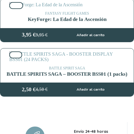
original
actual
60%
era:
es:
119,76 €.
49,90 €.
FANTASY FLIGHT GAMES
KeyForge: La Edad de la Ascensión
3,95
€
9,95
€
Añadir al carrito
El
El
precio
precio
original
actual
44%
era:
es:
9,95 €.
3,95 €.
BATTLE SPIRIT SAGA
BATTLE SPIRITS SAGA – BOOSTER BSS01 (1 packs)
2,50
€
4,50
€
Añadir al carrito
El
El
precio
precio
original
actual
era:
es:
4,50 €.
2,50 €.
Envío 24-48 horas