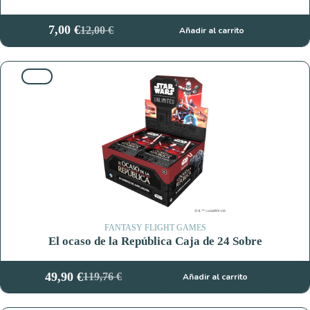
7,00
€
12,00
€
Añadir al carrito
El
El
precio
precio
original
actual
58%
era:
es:
12,00 €.
7,00 €.
FANTASY FLIGHT GAMES
El ocaso de la República Caja de 24 Sobre
49,90
€
119,76
€
Añadir al carrito
El
El
precio
precio