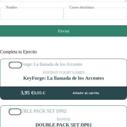
Nombre
Correo electrónico
Enviar
Completa tu Ejercito
60%
FANTASY FLIGHT GAMES
KeyForge: La llamada de los Arcontes
3,95
€
9,95
€
Añadir al carrito
El
El
precio
precio
original
actual
42%
era:
es:
9,95 €.
3,95 €.
BANDAI
DOUBLE PACK SET DP02