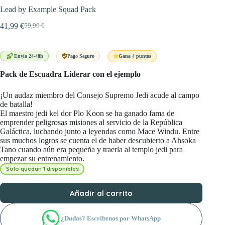
Lead by Example Squad Pack
41,99
€
59,99
€
El
El
precio
precio
original
actual
era:
es:
Gana 4 puntos
Envío 24-48h
Pago Seguro
59,99 €.
41,99 €.
Pack de Escuadra Liderar con el ejemplo
¡Un audaz miembro del Consejo Supremo Jedi acude al campo
de batalla!
El maestro jedi kel dor Plo Koon se ha ganado fama de
emprender peligrosas misiones al servicio de la República
Galáctica, luchando junto a leyendas como Mace Windu. Entre
sus muchos logros se cuenta el de haber descubierto a Ahsoka
Tano cuando aún era pequeña y traerla al templo jedi para
empezar su entrenamiento.
Solo quedan 1 disponibles
Añadir al carrito
¿Dudas? Escríbenos por WhatsApp