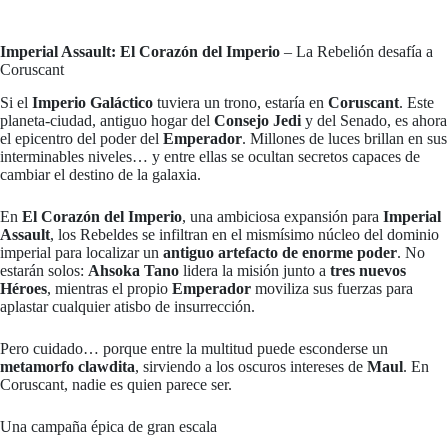
Imperial Assault: El Corazón del Imperio
– La Rebelión desafía a
Coruscant
Si el
Imperio Galáctico
tuviera un trono, estaría en
Coruscant
. Este
planeta-ciudad, antiguo hogar del
Consejo Jedi
y del Senado, es ahora
el epicentro del poder del
Emperador
. Millones de luces brillan en sus
interminables niveles… y entre ellas se ocultan secretos capaces de
cambiar el destino de la galaxia.
En
El Corazón del Imperio
, una ambiciosa expansión para
Imperial
Assault
, los Rebeldes se infiltran en el mismísimo núcleo del dominio
imperial para localizar un
antiguo artefacto de enorme poder
. No
estarán solos:
Ahsoka Tano
lidera la misión junto a
tres nuevos
Héroes
, mientras el propio
Emperador
moviliza sus fuerzas para
aplastar cualquier atisbo de insurrección.
Pero cuidado… porque entre la multitud puede esconderse un
metamorfo clawdita
, sirviendo a los oscuros intereses de
Maul
. En
Coruscant, nadie es quien parece ser.
Una campaña épica de gran escala