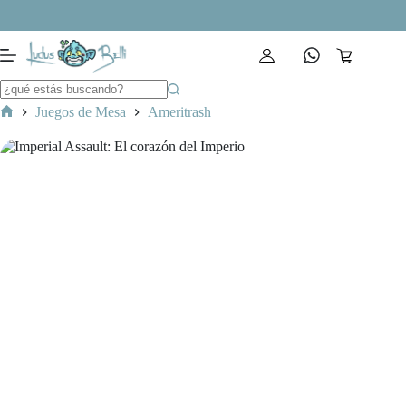
Saltar
al
contenido
Carro
de
compra
Juegos de Mesa
Ameritrash
Inicio