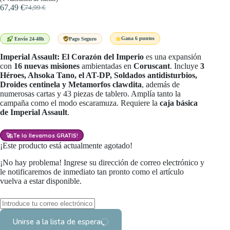
67,49
€
74,99
€
El
El
precio
precio
original
actual
era:
es:
Gana 6 puntos
Envío 24-48h
Pago Seguro
74,99 €.
67,49 €.
Imperial Assault: El Corazón del Imperio
es una expansión
con
16 nuevas misiones
ambientadas en
Coruscant
. Incluye
3
Héroes, Ahsoka Tano, el AT-DP, Soldados antidisturbios,
Droides centinela y Metamorfos clawdita
, además de
numerosas cartas y 43 piezas de tablero. Amplía tanto la
campaña como el modo escaramuza. Requiere la
caja básica
de Imperial Assault
.
🚀
¡Te lo llevamos GRATIS!
¡Este producto está actualmente agotado!
¡No hay problema! Ingrese su dirección de correo electrónico y
le notificaremos de inmediato tan pronto como el artículo
vuelva a estar disponible.
Unirse a la lista de espera