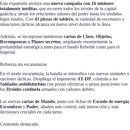
Esta expansión incluye una
nueva campaña con 16 misiones
totalmente inéditas
, que recorren todos los niveles de la capital
galáctica: desde los relucientes salones del poder hasta los sórdidos
bajos fondos. Con
43 piezas de tablero
, la variedad de escenarios y
situaciones tácticas alcanza un nuevo nivel dentro de la línea.
Además, se incorporan numerosas
cartas de Clase, Objetos,
Recompensas y Planes secretos
, ampliando enormemente la
profundidad estratégica tanto para el bando Rebelde como para el
Imperial.
Refuerza tus escaramuzas
En el modo escaramuza, la batalla se intensifica con nuevas unidades y
opciones tácticas. Despliega el imponente
AT-DP
, controla a los
Soldados antidisturbios
con porras eléctricas o arrasa posiciones con
los
Droides centinela
armados con cañones dobles.
Las nuevas
cartas de Mando
, junto con fichas de
Escudo de energía
,
Escombros
y
Poder
, añaden más control, más interacción y más
decisiones cruciales en cada turno.
Contenido destacado