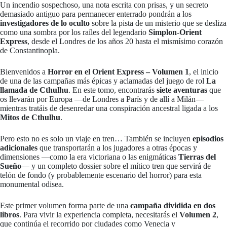
Un incendio sospechoso, una nota escrita con prisas, y un secreto
demasiado antiguo para permanecer enterrado pondrán a los
investigadores de lo oculto
sobre la pista de un misterio que se desliza
como una sombra por los raíles del legendario
Simplon-Orient
Express
, desde el Londres de los años 20 hasta el mismísimo corazón
de Constantinopla.
Bienvenidos a
Horror en el Orient Express – Volumen 1
, el inicio
de una de las campañas más épicas y aclamadas del juego de rol
La
llamada de Cthulhu
. En este tomo, encontrarás
siete aventuras
que
os llevarán por Europa —de Londres a París y de allí a Milán—
mientras tratáis de desenredar una conspiración ancestral ligada a los
Mitos de Cthulhu
.
Pero esto no es solo un viaje en tren… También se incluyen
episodios
adicionales
que transportarán a los jugadores a otras épocas y
dimensiones —como la era victoriana o las enigmáticas
Tierras del
Sueño
— y un completo dossier sobre el mítico tren que servirá de
telón de fondo (y probablemente escenario del horror) para esta
monumental odisea.
Este primer volumen forma parte de una
campaña dividida en dos
libros
. Para vivir la experiencia completa, necesitarás el
Volumen 2
,
que continúa el recorrido por ciudades como Venecia y