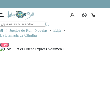
Saltar
al
contenido
Carro
de
compra
Juegos de Rol - Novelas
Edge
Inicio
La Llamada de Cthulhu
-5%