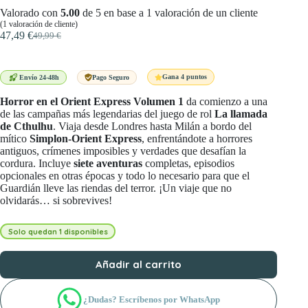
Valorado con
5.00
de 5 en base a
1
valoración de un cliente
(
1
valoración de cliente)
47,49
€
49,99
€
El
El
precio
precio
original
actual
era:
es:
Gana 4 puntos
Envío 24-48h
Pago Seguro
49,99 €.
47,49 €.
Horror en el Orient Express Volumen 1
da comienzo a una
de las campañas más legendarias del juego de rol
La llamada
de Cthulhu
. Viaja desde Londres hasta Milán a bordo del
mítico
Simplon-Orient Express
, enfrentándote a horrores
antiguos, crímenes imposibles y verdades que desafían la
cordura. Incluye
siete aventuras
completas, episodios
opcionales en otras épocas y todo lo necesario para que el
Guardián lleve las riendas del terror. ¡Un viaje que no
olvidarás… si sobrevives!
Solo quedan 1 disponibles
Añadir al carrito
¿Dudas? Escríbenos por WhatsApp