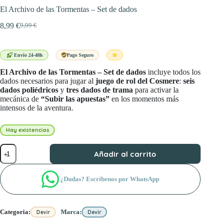
El Archivo de las Tormentas – Set de dados
8,99
€
9,99
€
El
El
precio
precio
original
actual
era:
es:
Envío 24-48h
Pago Seguro
9,99 €.
8,99 €.
El Archivo de las Tormentas – Set de dados
incluye todos los
dados necesarios para jugar al
juego de rol del Cosmere
:
seis
dados poliédricos
y
tres dados de trama
para activar la
mecánica de
“Subir las apuestas”
en los momentos más
intensos de la aventura.
Hay existencias
El
Añadir al carrito
Archivo
de
las
¿Dudas? Escríbenos por WhatsApp
Tormentas
-
Set
de
Categoria:
Marca:
Devir
Devir
dados