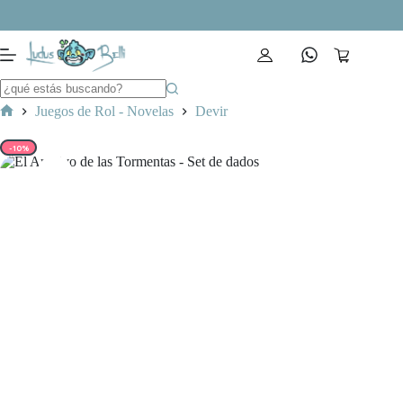
Saltar
al
contenido
Carro
de
compra
Juegos de Rol - Novelas
Devir
Inicio
-10%