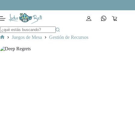
Saltar
al
contenido
Carro
de
compra
Juegos de Mesa
Gestión de Recursos
Inicio