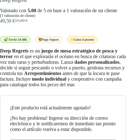
Deep Regrets
Valorado con
5.00
de 5 en base a
1
valoración de un cliente
(
1
valoración de cliente)
49,50
€
55,00
€
El
El
precio
precio
original
actual
era:
es:
Gana 4 puntos
Envío 24-48h
Pago Seguro
55,00 €.
49,50 €.
Deep Regrets
es un
juego de mesa estratégico de pesca y
terror
en el que explorarás el océano en busca de criaturas cada
vez más raras y perturbadoras. Lanza
dados personalizados
,
decide si seguir pescando o volver a puerto, gestiona recursos y
controla tus
Arrepentimientos
antes de que la locura te pase
factura. Incluye
modo individual
y cooperativo con campaña
para catalogar todos los peces del mar.
¡Este producto está actualmente agotado!
¡No hay problema! Ingrese su dirección de correo
electrónico y le notificaremos de inmediato tan pronto
como el artículo vuelva a estar disponible.