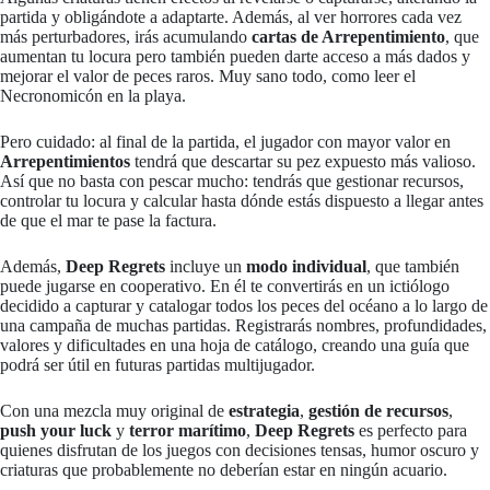
partida y obligándote a adaptarte. Además, al ver horrores cada vez
más perturbadores, irás acumulando
cartas de Arrepentimiento
, que
aumentan tu locura pero también pueden darte acceso a más dados y
mejorar el valor de peces raros. Muy sano todo, como leer el
Necronomicón en la playa.
Pero cuidado: al final de la partida, el jugador con mayor valor en
Arrepentimientos
tendrá que descartar su pez expuesto más valioso.
Así que no basta con pescar mucho: tendrás que gestionar recursos,
controlar tu locura y calcular hasta dónde estás dispuesto a llegar antes
de que el mar te pase la factura.
Además,
Deep Regrets
incluye un
modo individual
, que también
puede jugarse en cooperativo. En él te convertirás en un ictiólogo
decidido a capturar y catalogar todos los peces del océano a lo largo de
una campaña de muchas partidas. Registrarás nombres, profundidades,
valores y dificultades en una hoja de catálogo, creando una guía que
podrá ser útil en futuras partidas multijugador.
Con una mezcla muy original de
estrategia
,
gestión de recursos
,
push your luck
y
terror marítimo
,
Deep Regrets
es perfecto para
quienes disfrutan de los juegos con decisiones tensas, humor oscuro y
criaturas que probablemente no deberían estar en ningún acuario.