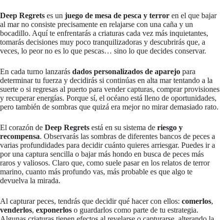
Deep Regrets
es un
juego de mesa de pesca y terror
en el que bajar
al mar no consiste precisamente en relajarse con una caña y un
bocadillo. Aquí te enfrentarás a criaturas cada vez más inquietantes,
tomarás decisiones muy poco tranquilizadoras y descubrirás que, a
veces, lo peor no es lo que pescas… sino lo que decides conservar.
En cada turno lanzarás
dados personalizados de aparejo
para
determinar tu fuerza y decidirás si continúas en alta mar tentando a la
suerte o si regresas al puerto para vender capturas, comprar provisiones
y recuperar energías. Porque sí, el océano está lleno de oportunidades,
pero también de sombras que quizá era mejor no mirar demasiado rato.
El corazón de
Deep Regrets
está en su sistema de
riesgo y
recompensa
. Observarás las sombras de diferentes bancos de peces a
varias profundidades para decidir cuánto quieres arriesgar. Puedes ir a
por una captura sencilla o bajar más hondo en busca de peces más
raros y valiosos. Claro que, como suele pasar en los relatos de terror
marino, cuanto más profundo vas, más probable es que algo te
devuelva la mirada.
Al capturar peces, tendrás que decidir qué hacer con ellos:
comerlos
,
venderlos
,
exponerlos
o guardarlos como parte de tu estrategia.
Algunas criaturas tienen efectos al revelarse o capturarse, alterando la