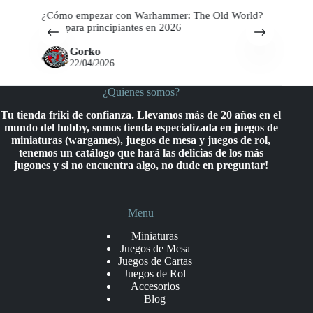
?
5 juegos de mesa ideales para personas mayores
M
Gorko
22/04/2026
¿Quienes somos?
Tu tienda friki de confianza. Llevamos más de 20 años en el
mundo del hobby, somos tienda especializada en juegos de
miniaturas (wargames), juegos de mesa y juegos de rol,
tenemos un catálogo que hará las delicias de los más
jugones y si no encuentra algo, no dude en preguntar!
Menu
Miniaturas
Juegos de Mesa
Juegos de Cartas
Juegos de Rol
Accesorios
Blog