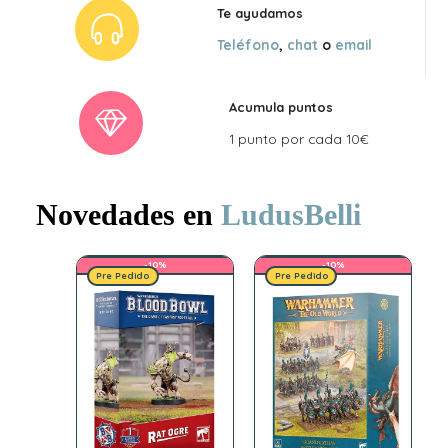
Te ayudamos
Teléfono
,
chat
o
email
Acumula puntos
1 punto por cada 10€
Novedades en
LudusBelli
-10%
-10%
Pre Pedido
Pre Pedido