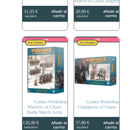
March of Chaos (Inglés)
31,05
€
20,90
€
Añadir al
Añadir al
El
El
El
El
carrito
carrito
34,50
€
22,00
€
precio
precio
precio
precio
original
actual
original
actual
era:
es:
era:
es:
34,50 €.
31,05 €.
22,00 €.
20,90 €.
-10%
-10%
Pre Pedido
Pre Pedido
Games Workshop
Games Workshop
Warriors of Chaos:
Champions of Chaos
Battle March Army
126,00
€
37,80
€
Añadir al
Añadir al
El
El
El
El
carrito
carrito
140,00
€
42,00
€