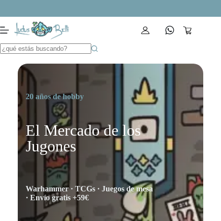
Saltar
al
contenido
Carro
de
compra
20 años de hobby
El Mercado de los
Jugones
Warhammer · TCGs · Juegos de mesa
· Envío gratis +59€