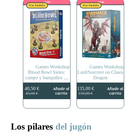
-10%
-10%
Pre Pedido
Pre Pedido
Games Workshop
Games Workshop
Blood Bowl Sietes:
Lord/Sorcerer on Chaos
campo y banquillos de
Dragon
doble cara
40,50
€
135,00
€
Añadir al
Añadir al
El
El
El
El
carrito
carrito
45,00
€
150,00
€
precio
precio
precio
precio
original
actual
original
actual
era:
es:
era:
es:
45,00 €.
40,50 €.
150,00 €.
135,00 €.
Los pilares
del jugón