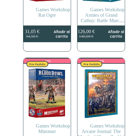
Games Workshop
Games Workshop
Rat Ogre
Armies of Grand
Cathay: Battle March
Army
31,05
€
126,00
€
Añadir al
Añadir al
El
El
El
El
carrito
carrito
34,50
€
140,00
€
precio
precio
precio
precio
original
actual
original
actual
era:
es:
era:
es:
34,50 €.
31,05 €.
140,00 €.
126,00 €.
-10%
-5%
Pre Pedido
Pre Pedido
Games Workshop
Games Workshop
Minotaur
Arcane Journal: The