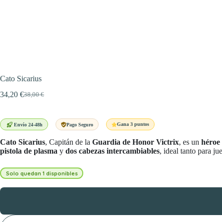
Cato Sicarius
34,20
€
38,00
€
El
El
precio
precio
original
actual
era:
es:
Gana 3 puntos
Envío 24-48h
Pago Seguro
38,00 €.
34,20 €.
Cato Sicarius
, Capitán de la
Guardia de Honor Victrix
, es un
héroe 
pistola de plasma
y
dos cabezas intercambiables
, ideal tanto para 
Solo quedan 1 disponibles