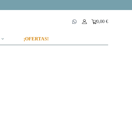
0,00
€
Carro
de
compra
¡OFERTAS!