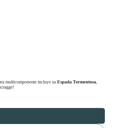
tura multicomponente incluye su
Espada Tormentosa
,
acragge!