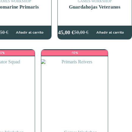
AMES WORKSHOP
GAMES WORKSHOP
omarine Primaris
Guardahojas Veteranos
45,00
€
,50
€
50,00
€
Añadir al carrito
Añadir al carrito
El
El
cio
cio
precio
precio
ginal
ual
original
actual
:
era:
es:
10%
-10%
50 €.
05 €.
50,00 €.
45,00 €.