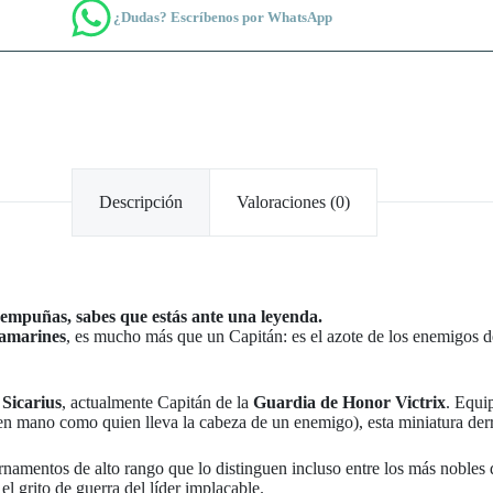
¿Dudas? Escríbenos por WhatsApp
Descripción
Valoraciones (0)
 empuñas, sabes que estás ante una leyenda.
amarines
, es mucho más que un Capitán: es el azote de los enemigos d
o
Sicarius
, actualmente Capitán de la
Guardia de Honor Victrix
. Equi
en mano como quien lleva la cabeza de un enemigo), esta miniatura der
ornamentos de alto rango que lo distinguen incluso entre los más nobles 
l grito de guerra del líder implacable.