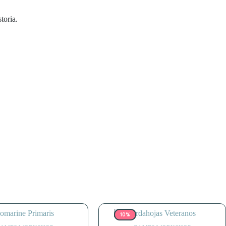
toria.
10%