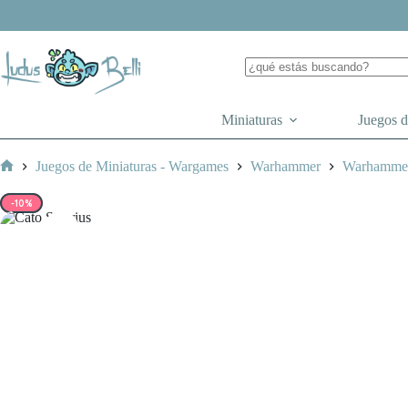
Saltar
al
contenido
Miniaturas
Juegos 
Juegos de Miniaturas - Wargames
Warhammer
Warhamme
Inicio
-10%