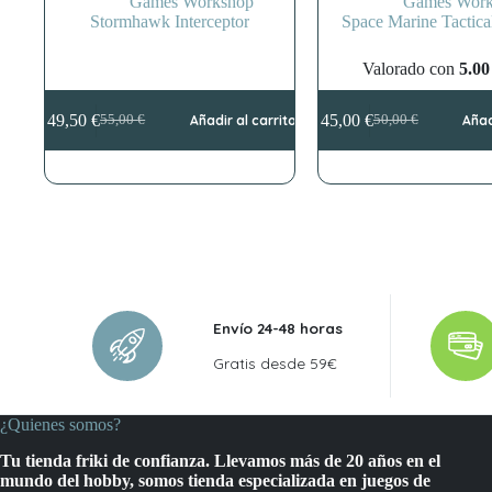
Games Workshop
Games Work
Stormhawk Interceptor
Space Marine Tactica
Valorado con
5.00
49,50
€
45,00
€
55,00
€
Añadir al carrito
50,00
€
Añad
El
El
El
El
precio
precio
precio
precio
original
actual
original
actual
era:
es:
era:
es:
55,00 €.
49,50 €.
50,00 €.
45,00 €.
Envío 24-48 horas
Gratis desde 59€
¿Quienes somos?
Tu tienda friki de confianza. Llevamos más de 20 años en el
mundo del hobby, somos tienda especializada en juegos de