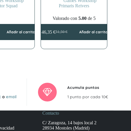
es Workshop
Games Workshop
tor Squad
Primaris Reivers
Valorado con
5.00
de 5
46,35
€
Añadir al carrito
51,50
€
Añadir al carrito
El
El
precio
precio
original
actual
era:
es:
51,50 €.
46,35 €.
Acumula puntos
t
o
email
1 punto por cada 10€
Contacto
C/ Zaragoza, 14 bajos local 2
ivacidad
28934 Mostoles (Madrid)