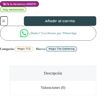
🚀
¡Te lo llevamos GRATIS!
Hay existencias
Caja
Añadir al carrito
de
sobres
de
¿Dudas? Escríbenos por WhatsApp
juego
de
Marvel
Super
Categoria:
Marca:
Magic TCG
Magic The Gathering
Heroes
(español)
cantidad
Descripción
Valoraciones (0)