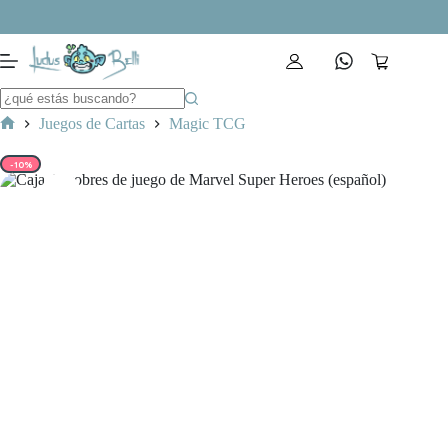
Saltar
al
contenido
Carro
de
compra
Juegos de Cartas
Magic TCG
Inicio
-10%