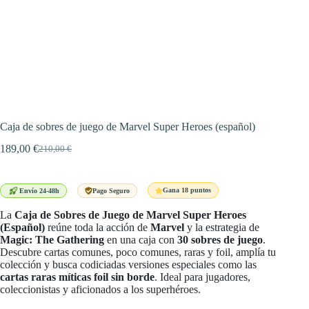
Caja de sobres de juego de Marvel Super Heroes (español)
189,00
€
210,00
€
El
El
precio
precio
original
actual
era:
es:
Gana 18 puntos
Envío 24-48h
Pago Seguro
210,00 €.
189,00 €.
La
Caja de Sobres de Juego de Marvel Super Heroes
(Español)
reúne toda la acción de
Marvel
y la estrategia de
Magic: The Gathering
en una caja con
30 sobres de juego
.
Descubre cartas comunes, poco comunes, raras y foil, amplía tu
colección y busca codiciadas versiones especiales como las
cartas raras míticas foil sin borde
. Ideal para jugadores,
coleccionistas y aficionados a los superhéroes.