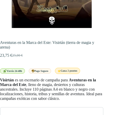
Aventuras en la Marca del Este: Visirtán (tierra de magia y
arena)
23,75
€
25,00
€
El
El
precio
precio
original
actual
era:
es:
Gana 2 puntos
Envío 24-48h
Pago Seguro
25,00 €.
23,75 €.
Visirtán
es un escenario de campaña para
Aventuras en la
Marca del Este
, lleno de magia, desiertos y culturas
ancestrales. Incluye 110 páginas A4 en blanco y negro con
localizaciones, historia, tribus y semillas de aventura. Ideal para
campañas exóticas con sabor clásico.