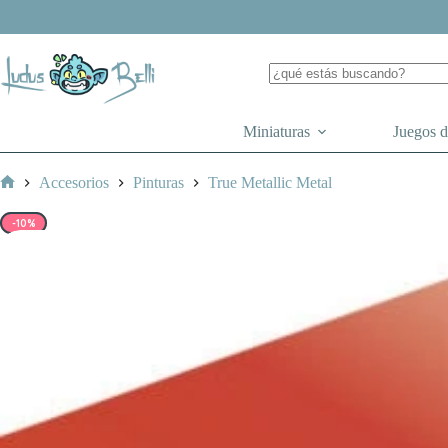
Saltar
al
contenido
Miniaturas
Juegos 
Accesorios
Pinturas
True Metallic Metal
Inicio
-10%