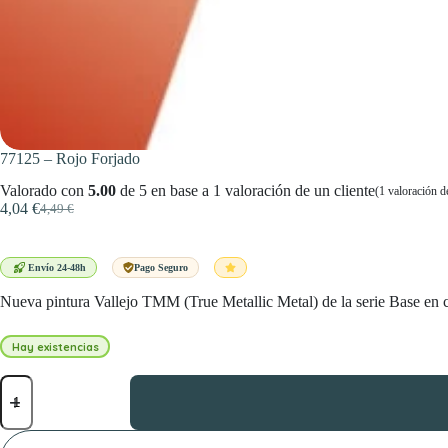
77125 – Rojo Forjado
Valorado con
5.00
de 5 en base a
1
valoración de un cliente
(
1
valoración de
4,04
€
4,49
€
El
El
precio
precio
original
actual
era:
es:
Envío 24-48h
Pago Seguro
4,49 €.
4,04 €.
Nueva pintura Vallejo TMM (True Metallic Metal) de la serie Base en c
Hay existencias
77125
-
Rojo
Forjado