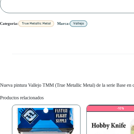
cantidad
Categoria:
Marca:
True Metallic Metal
Vallejo
Nueva pintura Vallejo TMM (True Metallic Metal) de la serie Base en c
Productos relacionados
-10%