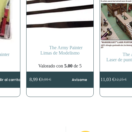
The Army Painter
Limas de Modelismo
inter
The 
Laser de punt
Valorado con
5.00
de 5
8,99
€
11,03
€
ir al carrito
9,99
€
Avísame
12,25
€
El
El
El
El
precio
precio
precio
precio
original
actual
original
actual
era:
es:
era:
es:
9,99 €.
8,99 €.
12,25 €.
11,03 €.