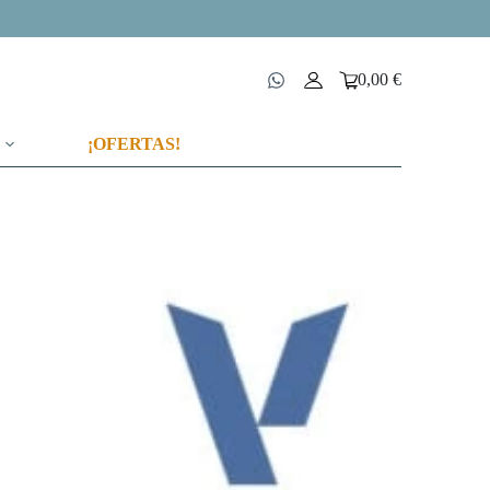
0,00
€
Carro
de
compra
¡OFERTAS!