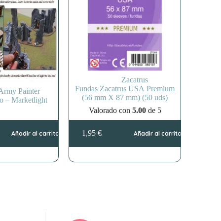
Zacatrus
Fundas Zacatrus USA Premium
Army Painter
(56 mm X 87 mm) (50 uds)
o – Marketlight
Valorado con
5.00
de 5
1,95
€
Añadir al carrito
Añadir al carrito